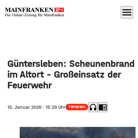
menu
Güntersleben: Scheunenbrand
im Altort - Großeinsatz der
Feuerwehr
headphones
chrome_reader_mode
15. Januar 2026
· 15:29 Uhr
TOPNEWS