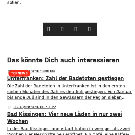
sollen.
Das könnte Dich auch interessieren
notes
06
. August 2026 10:00
TOPNEWS
Unterfranken: Zahl der Badetoten gestiegen
Die Zahl der Badetoten in Unterfranken ist in den ersten
sieben Monaten des Jahres deutlich gestiegen. Von Januar
bis Ende Juli sind in den Gewässern der Region sieben
Menschen ums Leben gekommen. Im Vorjahreszeitraum
notes
06
. August 2026 06:30
waren es drei. Diese Zahlen teilte die DLRG mit. Auch
Bad Kissingen: Vier neue Läden in nur zwei
bayernweit ist die Zahl der Badetoten gestiegen. Während
im Freistaat die
Wochen
In der Bad Kissinger Innenstadt haben in weniger als zwei
Wochen vier Geschäfte neu eröffnet. Ein Café, eine Kaffee-