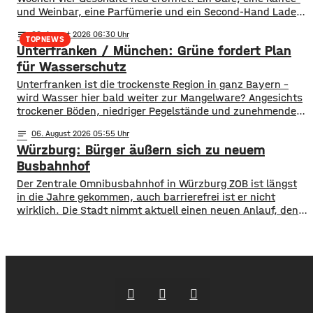
und Weinbar, eine Parfümerie und ein Second-Hand Laden
der Caritas erweitern jetzt das Angebot im Stadtzentrum.
notes
06
. August 2026 06:30
Kissingens Oberbürgermeister Dirk Vogel und der
TOPNEWS
Unterfranken / München: Grüne fordert Plan
Wirtschaftsförderer der Stadt Sebastian Bünner sehen
damit ihr Engagement und den aktuellen Kurs der
für Wasserschutz
​​Unterfranken ist die trockenste Region in ganz Bayern –
wird Wasser hier bald weiter zur Mangelware? Angesichts
trockener Böden, niedriger Pegelstände und zunehmender
Hitze schlagen die Grünen im Bayerischen Landtag Alarm.
notes
06
. August 2026 05:55
​Mit einem neuen Antrag fordern sie einen 10-Punkte-
Würzburg: Bürger äußern sich zu neuem
Wasser-Notfallplan für Bayern. ​Die Grünen-Fraktion hat
dabei kurzfristige und langfristige Maßnahmen im Petto.
Busbahnhof
So sollen unter anderem
Der Zentrale Omnibusbahnhof in Würzburg ZOB ist längst
in die Jahre gekommen, auch barrierefrei ist er nicht
wirklich. Die Stadt nimmt aktuell einen neuen Anlauf, den
ZOB als modernen und zentralen Knotenpunkt für den
gesamten Busverkehr umzugestalten. In einer
Bürgerbeteiligung konnten die Würzburger jetzt Lob, Kritik
und Wünsche einbringen. Was gut funktioniert sind
demnach die