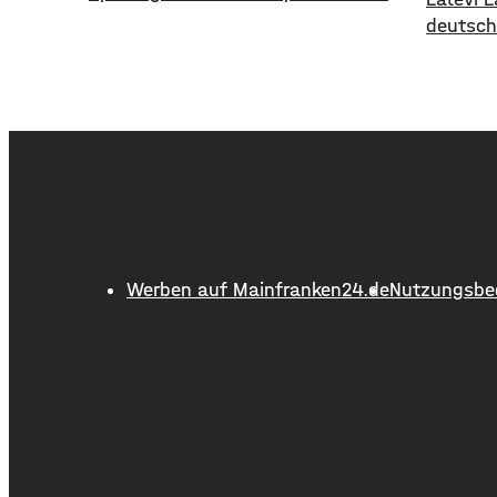
der TSV Aubstadt. Die Grabfelder
deutsch
empfangen am Freitagabend den SV
Petitio
Wacker Burghausen. Während die
kürzeste
Gäste mit zwei Siegen aus zwei
mal unt
Spielen aktuell an der
stammt 
Tabellenspitze stehen, hat Aubstadt
vielen J
erst ein Ligaspiel absolviert, dieses
über ach
aber gegen Schweinfurt gewonnen.
Restaur
Anpfiff ist
und org
droht i
Werben auf Mainfranken24.de
Nutzungsbe