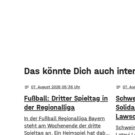
Das könnte Dich auch inte
notes
notes
07
. August 2026 05:36
07
. A
Fußball: Dritter Spieltag in
Schwe
der Regionalliga
Solida
Laws
In der Fußball Regionalliga Bayern
steht am Wochenende der dritte
Schwein
Spieltag an. Ein Heimspiel hat dabei
Latevi 