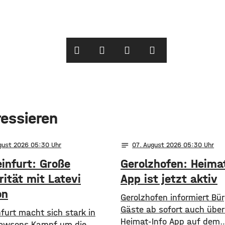
ressieren
notes
ugust 2026 05:30
07
. August 2026 05:30
infurt: Große
Gerolzhofen: Heima
rität mit Latevi
App ist jetzt aktiv
on
Gerolzhofen informiert Bü
Gäste ab sofort auch über
furt macht sich stark in
Heimat-Info App auf dem
Lawsons Kampf um die