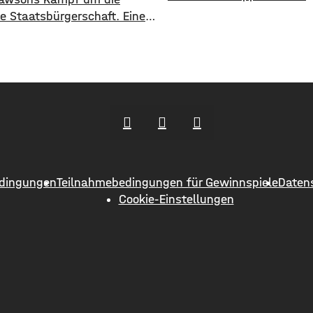
Smartphone. Mit der Heim
e Staatsbürgerschaft. Eine
App gibt es aktuelle Infor
n auf Change.org wurde in
direkt aus dem Rathaus,
r Zeit bereits über 5.000
Nachrichten aus den Bere
erzeichnet. Latevi Lawson
Sport, Kunst und Kultur u
aus Togo, lebt aber seit
Veranstaltungskalender. S
ahren in Schweinfurt. Seit
informiert auch über Verei
t Jahren betreibt er ein
Straßensperrungen oder a
ant, bietet Kochkurse an
zum Beispiel den Marktpl
anisiert Caterings. Dennoch
Auf der Plattform Heimat-I
hm gemeinsam
dingungen
Teilnahmebedingungen für Gewinnspiele
Daten
Cookie-Einstellungen