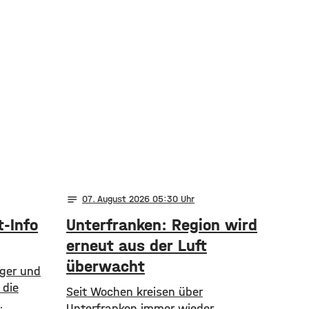
notes
07
. August 2026 05:30
t-Info
Unterfranken: Region wird
erneut aus der Luft
überwacht
rger und
 die
​​Seit Wochen kreisen über
Unterfranken immer wieder