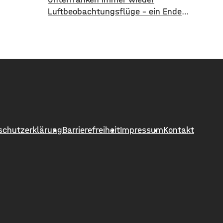
at-Info
Luftbeobachtungsflüge – ein Ende
mationen
ist vorerst nicht in Sicht. Die
Waldbrandgefahr ist weiter hoch,
ichen
die Dürre extrem. ​Wie die Regierung
nd einen
von Unterfranken jetzt mitgeteilt
ie
hat, finden deshalb am
ne,
Wochenende wieder Kontrollflüge
ktuell
statt. Die Flugzeuge
atzumbau.
halten dabei Ausschau nach
nfo sind
möglichen Brandherden. ​Die
schutzerklärung
Barrierefreiheit
Impressum
Kontakt
Situation bleibt angespannt: Nicht
nur in den Wäldern, sondern