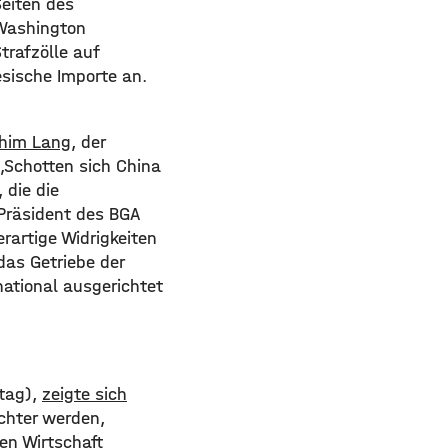
Seiten des
 Washington
rafzölle auf
sische Importe an.
chim Lang
, der
„Schotten sich China
 die die
Präsident des BGA
rartige Widrigkeiten
das Getriebe der
national ausgerichtet
rtag),
zeigte sich
chter werden,
hen Wirtschaft