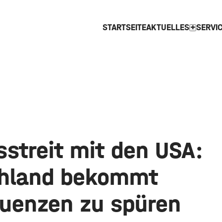
STARTSEITE
AKTUELLES
SERVI
expand_more
streit mit den USA:
hland bekommt
uenzen zu spüren