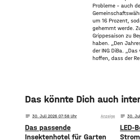
Probleme – auch de
Gemeinschaftswährun
um 16 Prozent, sod
gehemmt werde. Zud
Grippesaison zu Be
haben. „Den Jahre
der ING DiBa. „Das
hoffen, dass der Re
Das könnte Dich auch inte
notes
notes
30
. Juli 2026 07:58
Anzeige
30
. Ju
Das passende
LED-B
Insektenhotel für Garten
Strom