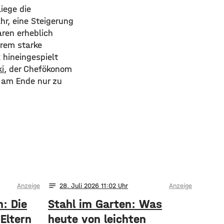
iege die
hr, eine Steigerung
ren erheblich
rem starke
 hineingespielt
i
, der Chefökonom
t am Ende nur zu
notes
Anzeige
28
. Juli 2026 11:02
Anzeige
h: Die
Stahl im Garten: Was
Eltern
heute von leichten