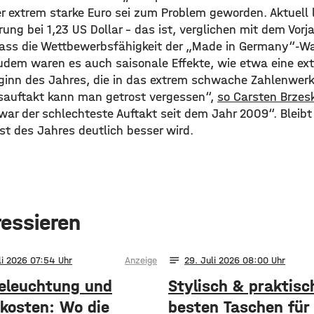
r extrem starke Euro sei zum Problem geworden. Aktuell l
g bei 1,23 US Dollar – das ist, verglichen mit dem Vorja
ass die Wettbewerbsfähigkeit der „Made in Germany“-Wa
em waren es auch saisonale Effekte, wie etwa eine ext
ginn des Jahres, die in das extrem schwache Zahlenwerk
sauftakt kann man getrost vergessen“,
so Carsten Brzesk
 war der schlechteste Auftakt seit dem Jahr 2009“. Bleib
st des Jahres deutlich besser wird.
ressieren
notes
li 2026 07:54
Anzeige
29
. Juli 2026 08:00
eleuchtung und
Stylisch & praktisc
kosten: Wo die
besten Taschen für 