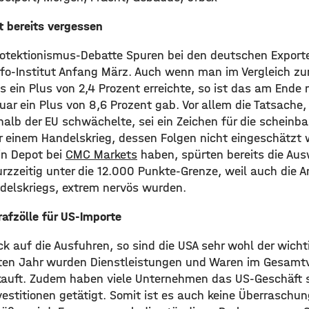
t bereits vergessen
Protektionismus-Debatte Spuren bei den deutschen Export
 ifo-Institut Anfang März. Auch wenn man im Vergleich z
 ein Plus von 2,4 Prozent erreichte, so ist das am Ende 
uar ein Plus von 8,6 Prozent gab. Vor allem die Tatsache
alb der EU schwächelte, sei ein Zeichen für die scheinba
 einem Handelskrieg, dessen Folgen nicht eingeschätzt
in Depot bei
CMC Markets
haben, spürten bereits die Aus
rzzeitig unter die 12.000 Punkte-Grenze, weil auch die A
elskriegs, extrem nervös wurden.
afzölle für US-Importe
ck auf die Ausfuhren, so sind die USA sehr wohl der wicht
zten Jahr wurden Dienstleistungen und Waren im Gesamt
rkauft. Zudem haben viele Unternehmen das US-Geschäft 
vestitionen getätigt. Somit ist es auch keine Überraschu