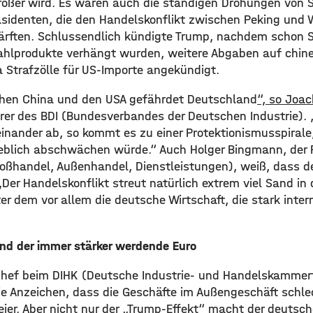
rößer wird. Es waren auch die ständigen Drohungen von 
sidenten, die den Handelskonflikt zwischen Peking und
ften. Schlussendlich kündigte Trump, nachdem schon St
hlprodukte verhängt wurden, weitere Abgaben auf chine
 Strafzölle für US-Importe angekündigt.
chen China und den USA gefährdet Deutschland
“, so Joa
er des BDI (Bundesverbandes der Deutschen Industrie). 
inander ab, so kommt es zu einer Protektionismusspirale,
eblich abschwächen würde.“ Auch Holger Bingmann, der 
ßhandel, Außenhandel, Dienstleistungen), weiß, dass de
„Der Handelskonflikt streut natürlich extrem viel Sand in 
er dem vor allem die deutsche Wirtschaft, die stark inter
und der immer stärker werdende Euro
, Chef beim DIHK (Deutsche Industrie- und Handelskamme
ie Anzeichen, dass die Geschäfte im Außengeschäft schle
eier. Aber nicht nur der „Trump-Effekt“ macht der deutsc