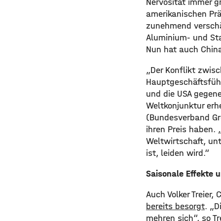
Nervosität immer g
amerikanischen Prä
zunehmend verschär
Aluminium- und Sta
Nun hat auch China
„Der Konflikt zwis
Hauptgeschäftsführ
und die USA gegene
Weltkonjunktur erh
(Bundesverband Gro
ihren Preis haben. 
Weltwirtschaft, unt
ist, leiden wird.“
Saisonale Effekte 
Auch Volker Treier
bereits besorgt
. „D
mehren sich“, so Tr