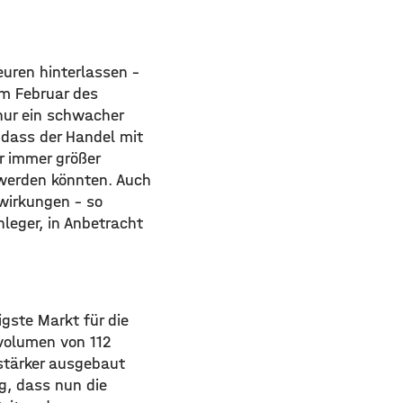
euren hinterlassen –
um Februar des
nur ein schwacher
, dass der Handel mit
r immer größer
 werden könnten. Auch
wirkungen – so
nleger, in Anbetracht
igste Markt für die
volumen von 112
stärker ausgebaut
ng, dass nun die