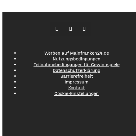
Landesamts für Statistik hervorgeht, sind zwischen
Januar und Juni über 1,3 Millionen Menschen hier
angekommen, ein Plus von 2,8 Prozent. ​Außerdem
Werben auf Mainfranken24.de
Nutzungsbedingungen
Teilnahmebedingungen für Gewinnspiele
Datenschutzerklärung
Barrierefreiheit
Impressum
Kontakt
Cookie-Einstellungen