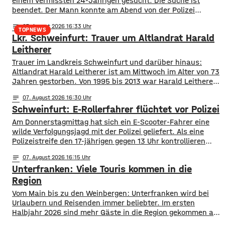
einem vermissten 24-Jährigen gesucht. Die Suche ist
beendet. Der Mann konnte am Abend von der Polizei
angetroffen werden. Die Suche hatte für viel Aufsehen
notes
07
. August 2026 16:33
gesorgt, da auch ein Polizeihubschrauber die Gegend rund
TOPNEWS
Lkr. Schweinfurt: Trauer um Altlandrat Harald
um Werneck abgesucht hatte.
Leitherer
Trauer im Landkreis Schweinfurt und darüber hinaus:
Altlandrat Harald Leitherer ist am Mittwoch im Alter von 73
Jahren gestorben. Von 1995 bis 2013 war Harald Leitherer
18 Jahre lang Landrat in Schweinfurt. In seiner Amtszeit
notes
07
. August 2026 16:30
wurde das Kreisstraßennetz ausgebaut, aber auch ein
Schweinfurt: E-Rollerfahrer flüchtet vor Polizei
flächendeckendes Radwegenetz mit einer Länge von über
1.000 Kilometern geschaffen. Außerdem führte der
Am Donnerstagmittag hat sich ein E-Scooter-Fahrer eine
wilde Verfolgungsjagd mit der Polizei geliefert. Als eine
Polizeistreife den 17-jährigen gegen 13 Uhr kontrollieren
wollte, ergriff er die Flucht. Mit überhöhter
notes
07
. August 2026 16:15
Geschwindigkeit fuhr er in Richtung B286. Als in die Polizei
Unterfranken: Viele Touris kommen in die
stoppen wollte rammte er den Streifenwagen, stürzte und
setzte anschließend seine Flucht fort, wobei er einen
Region
Vom Main bis zu den Weinbergen: Unterfranken wird bei
Urlaubern und Reisenden immer beliebter. Im ersten
Halbjahr 2026 sind mehr Gäste in die Region gekommen als
noch ein Jahr zuvor. ​Wie aus aktuellen Zahlen des