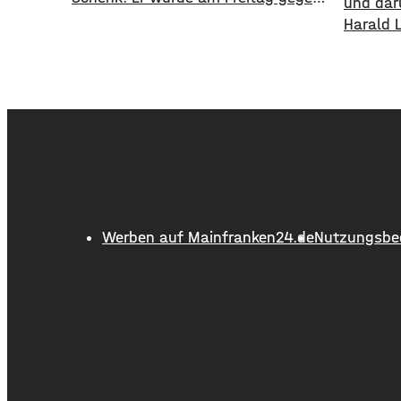
und dar
13 Uhr zuletzt im Bereich des
Harald 
Balthasar Neumann Platzes
Alter v
gesehen, seitdem fehlt von ihm jede
1995 bi
Spur. Suchmaßnahmen der Polizei
18 Jahr
sind bislang ohne Erfolg geblieben.
Schweinf
Deswegen bitten die Ermittler jetzt
wurde d
um Hinweise aus der Bevölkerung.
ausgeba
Lukas Schenk könnte
flächen
einer L
Kilomet
Werben auf Mainfranken24.de
Nutzungsbe
führte d