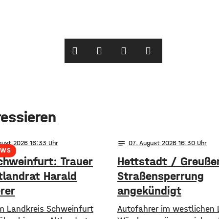
ressieren
notes
gust 2026 16:33
07
. August 2026 16:30
EWS
chweinfurt: Trauer
Hettstadt / Greuße
tlandrat Harald
Straßensperrung
rer
angekündigt
im Landkreis Schweinfurt
Autofahrer im westlichen 