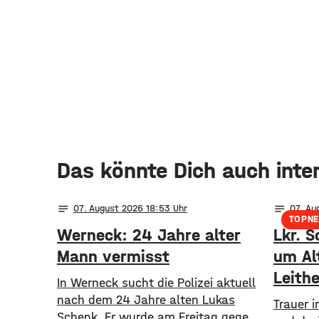
Das könnte Dich auch inte
notes
notes
07
. August 2026 18:53
07
. Au
TOPN
Werneck: 24 Jahre alter
Lkr. S
Mann vermisst
um Al
Leithe
In Werneck sucht die Polizei aktuell
nach dem 24 Jahre alten Lukas
Trauer 
Schenk. Er wurde am Freitag gegen