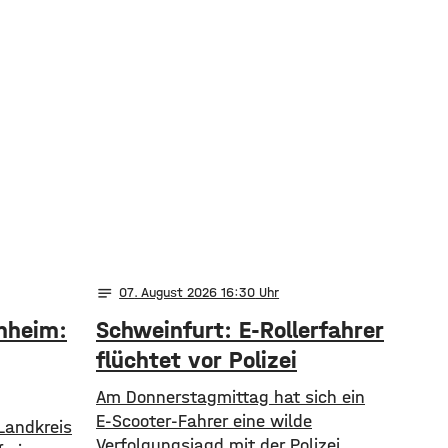
notes
07
. August 2026 16:30
nheim:
Schweinfurt: E-Rollerfahrer
flüchtet vor Polizei
Am Donnerstagmittag hat sich ein
E-Scooter-Fahrer eine wilde
Landkreis
Verfolgungsjagd mit der Polizei