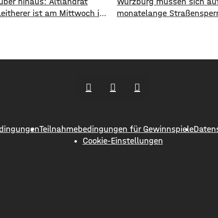
über hinaus: Altlandrat
Würzburg müssen sich auf
Leitherer ist am Mittwoch im
monatelange Straßensper
on 73 Jahren gestorben. Von
einstellen. Ab Dienstag, 1
s 2013 war Harald Leitherer
wird die Strecke zwischen
e lang Landrat in
und Greußenheim komplett
urt. In seiner Amtszeit
Das kündigt das Staatlic
as Kreisstraßennetz
an. Die Fahrbahn muss er
ut, aber auch ein
werden, sie weist Verdrüc
deckendes Radwegenetz mit
Abbrüche, Risse und gebr
änge von über 1.000
Fahrbahnränder auf. Auch
ern geschaffen. Außerdem
Entwässerung muss erneu
dingungen
Teilnahmebedingungen für Gewinnspiele
Daten
er
werden. Die Arbeiten seien
Cookie-Einstellungen