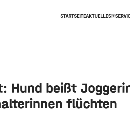
STARTSEITE
AKTUELLES
SERVI
expand_more
: Hund beißt Joggeri
alterinnen flüchten