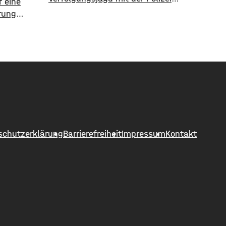
 eine
geliefert. Als eine Polizeistreife den
rung
17-jährigen gegen 13 Uhr
8. August
kontrollieren wollte, ergriff er die
 Hettstadt
Flucht. Mit überhöhter
 gesperrt.
Geschwindigkeit fuhr er in Richtung
he Bauamt
B286. Als in die Polizei stoppen
neuert
wollte rammte er den
kungen,
Streifenwagen, stürzte und setzte
ochene
anschließend seine Flucht fort,
 die
wobei er einen
ert
schutzerklärung
Barrierefreiheit
Impressum
Kontakt
 unter