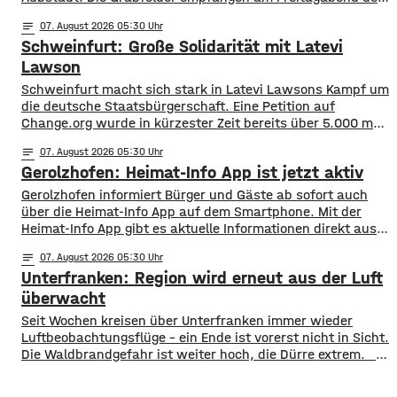
SV Wacker Burghausen. Während die Gäste mit zwei
notes
07
. August 2026 05:30
Siegen aus zwei Spielen aktuell an der Tabellenspitze
Schweinfurt: Große Solidarität mit Latevi
stehen, hat Aubstadt erst ein Ligaspiel absolviert, dieses
aber gegen Schweinfurt gewonnen. Anpfiff ist
Lawson
Schweinfurt macht sich stark in Latevi Lawsons Kampf um
die deutsche Staatsbürgerschaft. Eine Petition auf
Change.org wurde in kürzester Zeit bereits über 5.000 mal
unterzeichnet. Latevi Lawson stammt aus Togo, lebt aber
notes
07
. August 2026 05:30
seit vielen Jahren in Schweinfurt. Seit über acht Jahren
Gerolzhofen: Heimat-Info App ist jetzt aktiv
betreibt er ein Restaurant, bietet Kochkurse an und
organisiert Caterings. Dennoch droht ihm gemeinsam
Gerolzhofen informiert Bürger und Gäste ab sofort auch
über die Heimat-Info App auf dem Smartphone. Mit der
Heimat-Info App gibt es aktuelle Informationen direkt aus
dem Rathaus, Nachrichten aus den Bereichen Sport, Kunst
notes
07
. August 2026 05:30
und Kultur und einen Veranstaltungskalender. Sie
Unterfranken: Region wird erneut aus der Luft
informiert auch über Vereine, Straßensperrungen oder
aktuell zum Beispiel den Marktplatzumbau. Auf der
überwacht
Plattform Heimat-Info sind
​​Seit Wochen kreisen über Unterfranken immer wieder
Luftbeobachtungsflüge – ein Ende ist vorerst nicht in Sicht.
Die Waldbrandgefahr ist weiter hoch, die Dürre extrem. ​
Wie die Regierung von Unterfranken jetzt mitgeteilt hat,
finden deshalb am Wochenende wieder Kontrollflüge statt.