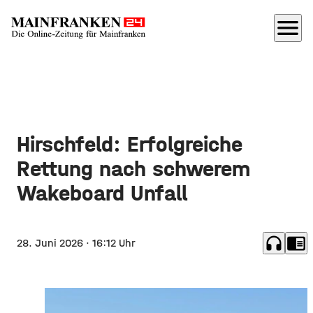
menu
Hirschfeld: Erfolgreiche
Rettung nach schwerem
Wakeboard Unfall
headphones
chrome_reader_mode
28. Juni 2026
· 16:12 Uhr