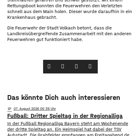
Rettungsboot konnten die Feuerwehren den Verletzten
schnell aus dem Main holen. Dieser wurde daraufhin in ein
Krankenhaus gebracht.
Die Feuerwehr der Stadt Volkach betont, dass die
Landkreisübergreifende Zusammenarbeit mit den anderen
Feuerwehren gut funktioniert habe.
Das könnte Dich auch interessieren
notes
07
. August 2026 05:36
Fußball: Dritter Spieltag in der Regionalliga
In der Fußball Regionalliga Bayern steht am Wochenende
der dritte Spieltag an. Ein Heimspiel hat dabei der TSV
Aubstadt. Die Grabfelder empfangen am Freitagabend den