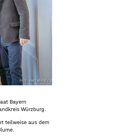
Foro: Axel König / StMWK
staat Bayern
Landkreis Würzburg.
mt teilweise aus dem
Blume.