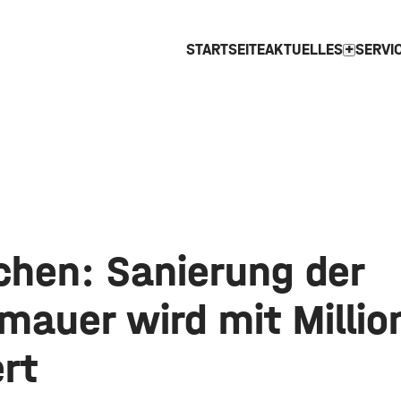
STARTSEITE
AKTUELLES
SERVI
expand_more
chen: Sanierung der
mauer wird mit Millio
rt