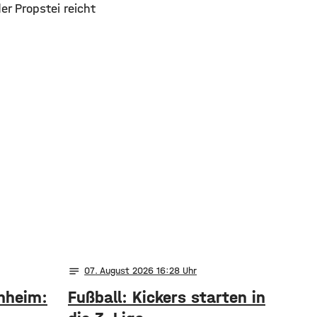
r Propstei reicht
notes
07
. August 2026 16:28
nheim:
Fußball: Kickers starten in