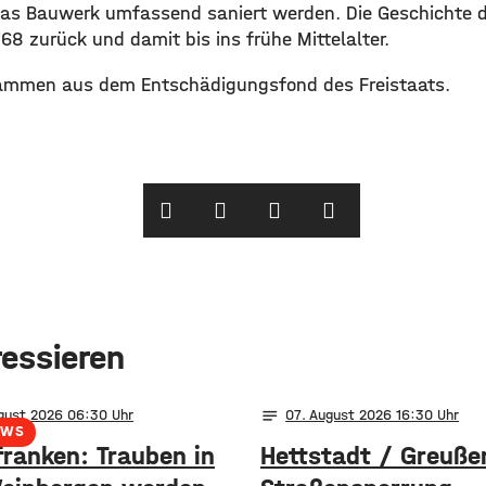
das Bauwerk umfassend saniert werden. Die Geschichte de
768 zurück und damit bis ins frühe Mittelalter.
stammen aus dem Entschädigungsfond des Freistaats.
ressieren
notes
ugust 2026 06:30
07
. August 2026 16:30
EWS
franken: Trauben in
Hettstadt / Greuße