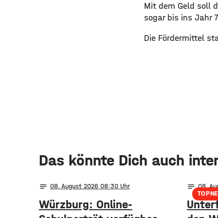
Mit dem Geld soll 
sogar bis ins Jahr 
Die Fördermittel 
Das könnte Dich auch inte
notes
notes
08
. August 2026 08:30
08
. A
TOPN
Würzburg: Online-
Unter