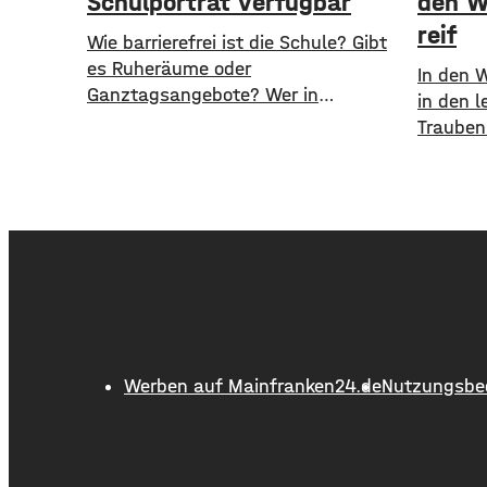
Schulporträt verfügbar
den W
reif
​​Wie barrierefrei ist die Schule? Gibt
es Ruheräume oder
In den 
Ganztagsangebote? Wer in
in den l
Würzburg nach solchen
Trauben
Informationen sucht, bekommt jetzt
auch de
erstmals einen zentralen Überblick.
langsam
​Wie die Stadt mitgeteilt hat, wurden
sichtbar
im Open-Data-Portal neue digitale
den Rot
Schulporträts veröffentlicht. Dort werden
die Bee
alle 35 Schulen in städtischer
Weißwei
Trägerschaft mit einer Vielzahl von
aber fär
Daten vorgestellt und miteinander
sichtbar
vergleichbar gemacht. ​So können
beispielsweise Schülerzahlen, die
Werben auf Mainfranken24.de
Nutzungsbe
Anzahl der