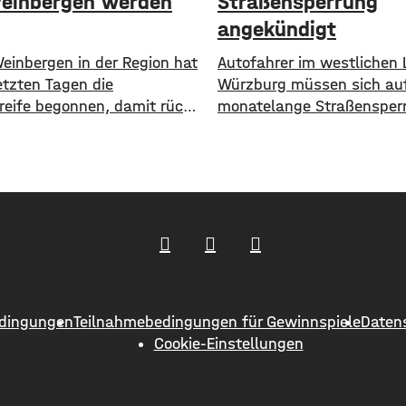
einbergen werden
Straßensperrung
angekündigt
Weinbergen in der Region hat
Autofahrer im westlichen 
etzten Tagen die
Würzburg müssen sich auf
reife begonnen, damit rückt
monatelange Straßensper
r Beginn der Weinlese
einstellen. Ab Dienstag, 1
 näher. Am deutlichsten
wird die Strecke zwischen
 ist der Beginn der Reife bei
und Greußenheim komplett
weinsorten: Bislang waren
Das kündigt das Staatlic
ren wie auch bei den
an. Die Fahrbahn muss er
nsorten noch grün. Jetzt
werden, sie weist Verdrüc
ben sich die Trauben optisch
Abbrüche, Risse und gebr
 rot. Im
Fahrbahnränder auf. Auch
Entwässerung muss erneu
dingungen
Teilnahmebedingungen für Gewinnspiele
Daten
werden. Die Arbeiten seien
Cookie-Einstellungen