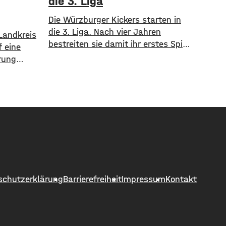
die 3. Liga
Die Würzburger Kickers starten in
die 3. Liga. Nach vier Jahren
Landkreis
bestreiten sie damit ihr erstes Spiel
 eine
im Profifußball. Zum Auftakt geht es
rung
für die Rothosen am
8. August
Samstagnachmittag zum FC
 Hettstadt
Ingolstadt 04. Während die Kickers
 gesperrt.
sich als Neuling in der Liga ihren
he Bauamt
Platz suchen müssen, sind die
neuert
„Schanzer“ bereits seit vier Saisons
kungen,
in der 3.
ochene
 die
ert
schutzerklärung
Barrierefreiheit
Impressum
Kontakt
 unter