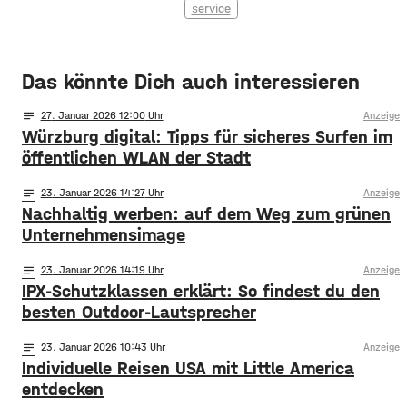
service
Das könnte Dich auch interessieren
notes
27
. Januar 2026 12:00
Anzeige
Würzburg digital: Tipps für sicheres Surfen im
öffentlichen WLAN der Stadt
notes
23
. Januar 2026 14:27
Anzeige
Nachhaltig werben: auf dem Weg zum grünen
Unternehmensimage
notes
23
. Januar 2026 14:19
Anzeige
IPX-Schutzklassen erklärt: So findest du den
besten Outdoor-Lautsprecher
notes
23
. Januar 2026 10:43
Anzeige
Individuelle Reisen USA mit Little America
entdecken