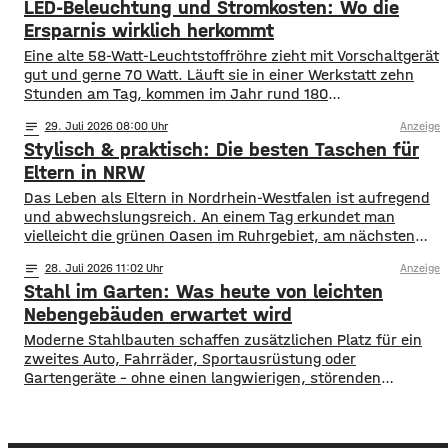
LED-Beleuchtung und Stromkosten: Wo die
aufgeräumte Beete und weniger heimische Blühpflanzen
nehmen ihnen Nistplätze und Rückzugsräume. Ein
Ersparnis wirklich herkommt
Insektenhotel in Mainfranken ist keine Wunderlösung, kann
Eine alte 58-Watt-Leuchtstoffröhre zieht mit Vorschaltgerät
gut und gerne 70 Watt. Läuft sie in einer Werkstatt zehn
Stunden am Tag, kommen im Jahr rund 180
Kilowattstunden zusammen. Pro Leuchte. Bei vierzig
notes
29
. Juli 2026 08:00
Anzeige
Leuchten sind das über 7.000 Kilowattstunden – nur fürs
Stylisch & praktisch: Die besten Taschen für
Licht. Die Rechnung ist einfacher als ihr Ruf Man braucht
dafür keine Software. Leistung in
Eltern in NRW
Das Leben als Eltern in Nordrhein-Westfalen ist aufregend
und abwechslungsreich. An einem Tag erkundet man
vielleicht die grünen Oasen im Ruhrgebiet, am nächsten
schlendert man durch die Einkaufsstraßen von Köln oder
notes
28
. Juli 2026 11:02
Anzeige
Düsseldorf. Spontaneität ist gefragt, aber gute
Stahl im Garten: Was heute von leichten
Vorbereitung ist alles. Wer mit Kindern unterwegs ist,
weiß, dass man für alle Eventualitäten gewappnet sein
Nebengebäuden erwartet wird
muss –
Moderne Stahlbauten schaffen zusätzlichen Platz für ein
zweites Auto, Fahrräder, Sportausrüstung oder
Gartengeräte – ohne einen langwierigen, störenden
Bauprozess. Sie werden als fertige Elemente geliefert,
lassen sich an die Bedingungen des Grundstücks anpassen
und können optisch auf das Wohnhaus abgestimmt