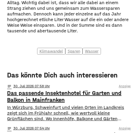
Alltag. Wichtig dabei ist, dass wir alle dabei an einem
Strang ziehen und uns gemeinsam zum Wassersparen
aufmachen. Dennoch kann jeder einzelne auf das Jahr
hochgerechnet etliche Liter Wasser auf die ein oder andere
Weise Weise einsparen. Und in der Summe sind es dann
tausende und abertausende Liter.
Klimawandel
Sparen
Wasser
Das könnte Dich auch interessieren
notes
30
. Juli 2026 07:58
Anzeige
Das passende Insektenhotel für Garten und
Balkon in Mainfranken
In Würzburg, Schweinfurt und vielen Orten im Landkreis
zeigt sich im Frühjahr schnell, wie wertvoll kleine
Grünflächen sind. Wo Innenhöfe, Balkone und Gärten
blühen, finden Bestäuber Nahrung. Gleichzeitig stehen
notes
30
. Juli 2026 07:54
Anzeige
viele Insektenarten unter Druck: Versiegelte Flächen, sehr