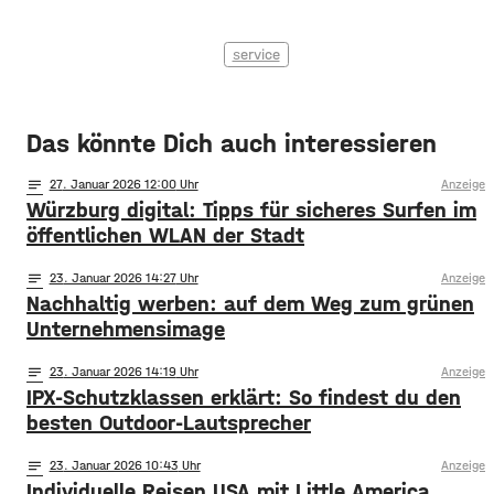
service
Das könnte Dich auch interessieren
notes
27
. Januar 2026 12:00
Anzeige
Würzburg digital: Tipps für sicheres Surfen im
öffentlichen WLAN der Stadt
notes
23
. Januar 2026 14:27
Anzeige
Nachhaltig werben: auf dem Weg zum grünen
Unternehmensimage
notes
23
. Januar 2026 14:19
Anzeige
IPX-Schutzklassen erklärt: So findest du den
besten Outdoor-Lautsprecher
notes
23
. Januar 2026 10:43
Anzeige
Individuelle Reisen USA mit Little America