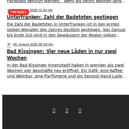
Parkplatz genutzt werden. ​Mehr als sechs Wochen lang
stand die Fläche nicht wie gewohnt zur Verfügung. Erst
notes
06
. August 2026 10:00
wurde auf der Talavera das Kiliani gefeiert, anschließend
TOPNEWS
Unterfranken: Zahl der Badetoten gestiegen
war ein Circus zu Gast. ​Mittlerweile sind sowohl das
Fest- als auch das Circuszelt wieder abgebaut und
Die Zahl der Badetoten in Unterfranken ist in den ersten
verschwunden. …
sieben Monaten des Jahres deutlich gestiegen. Von Januar
bis Ende Juli sind in den Gewässern der Region sieben
Menschen ums Leben gekommen. Im Vorjahreszeitraum
notes
06
. August 2026 06:30
waren es drei. Diese Zahlen teilte die DLRG mit. Auch
Bad Kissingen: Vier neue Läden in nur zwei
bayernweit ist die Zahl der Badetoten gestiegen. Während
im Freistaat die
Wochen
In der Bad Kissinger Innenstadt haben in weniger als zwei
Wochen vier Geschäfte neu eröffnet. Ein Café, eine Kaffee-
und Weinbar, eine Parfümerie und ein Second-Hand Laden
der Caritas erweitern jetzt das Angebot im Stadtzentrum.
Kissingens Oberbürgermeister Dirk Vogel und der
Wirtschaftsförderer der Stadt Sebastian Bünner sehen
damit ihr Engagement und den aktuellen Kurs der