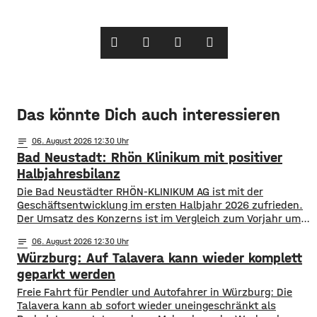
Das könnte Dich auch interessieren
notes
06
. August 2026 12:30
Bad Neustadt: Rhön Klinikum mit positiver
Halbjahresbilanz
Die Bad Neustädter RHÖN-KLINIKUM AG ist mit der
Geschäftsentwicklung im ersten Halbjahr 2026 zufrieden.
Der Umsatz des Konzerns ist im Vergleich zum Vorjahr um
rund 30 Millionen Euro auf knapp 864 Millionen gestiegen.
notes
06
. August 2026 12:30
Von Januar bis Juni wurden fast 514.000 Patientinnen und
Würzburg: Auf Talavera kann wieder komplett
Patienten ambulant und stationär behandelt, 9 % mehr als
im Vorjahr. Für das
geparkt werden
​​Freie Fahrt für Pendler und Autofahrer in Würzburg: Die
Talavera kann ab sofort wieder uneingeschränkt als