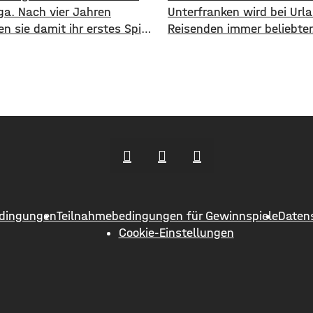
iga. Nach vier Jahren
Unterfranken wird bei Url
en sie damit ihr erstes Spiel
Reisenden immer beliebter
fußball. Zum Auftakt geht es
ersten Halbjahr 2026 sind
 Rothosen am
Gäste in die Region geko
gnachmittag zum FC
noch ein Jahr zuvor. ​Wie
adt 04. Während die Kickers
aktuellen Zahlen des Lan
 Neuling in der Liga ihren
für Statistik hervorgeht, s
uchen müssen, sind die
zwischen Januar und Juni
r“ bereits seit vier Saisons
Millionen Menschen hier
angekommen, ein Plus von
Prozent. ​Außerdem
dingungen
Teilnahmebedingungen für Gewinnspiele
Daten
Cookie-Einstellungen