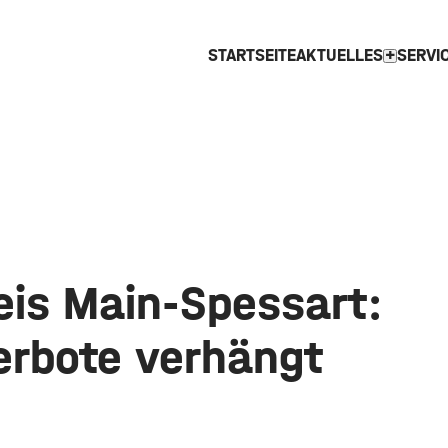
STARTSEITE
AKTUELLES
SERVI
expand_more
eis Main-Spessart:
erbote verhängt