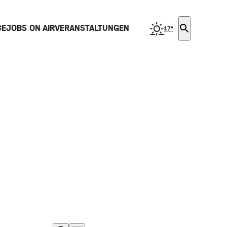
search
CE
JOBS ON AIR
VERANSTALTUNGEN
17°