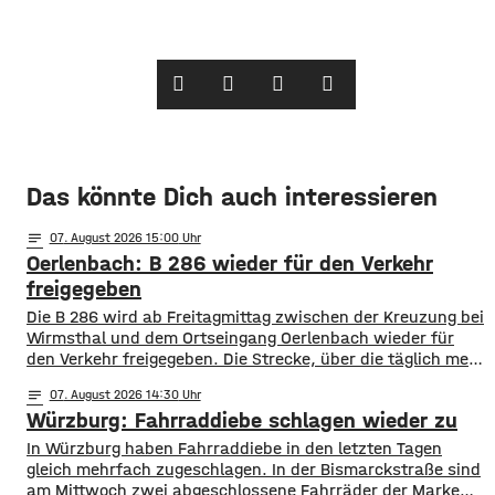
Das könnte Dich auch interessieren
notes
07
. August 2026 15:00
Oerlenbach: B 286 wieder für den Verkehr
freigegeben
Die B 286 wird ab Freitagmittag zwischen der Kreuzung bei
Wirmsthal und dem Ortseingang Oerlenbach wieder für
den Verkehr freigegeben. Die Strecke, über die täglich mehr
als 7.000 Fahrzeuge fahren, war seit März wegen
notes
07
. August 2026 14:30
Bauarbeiten voll gesperrt. Die Fahrbahn wurde verbreitert,
Würzburg: Fahrraddiebe schlagen wieder zu
ein Radweg angelegt und die Entwässerungsanlagen
saniert. Die Baukosten liegen bei rund 2,7 Mio.
In Würzburg haben Fahrraddiebe in den letzten Tagen
gleich mehrfach zugeschlagen. In der Bismarckstraße sind
am Mittwoch zwei abgeschlossene Fahrräder der Marke