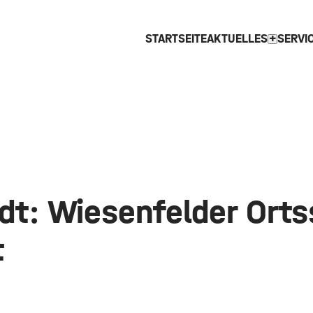
STARTSEITE
AKTUELLES
SERVI
expand_more
dt: Wiesenfelder Orts
t