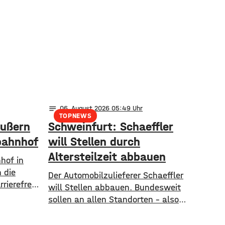
notes
06
. August 2026 05:49
TOPNEWS
äußern
Schweinfurt: Schaeffler
bahnhof
will Stellen durch
Altersteilzeit abbauen
hof in
 die
Der Automobilzulieferer Schaeffler
rierefrei
will Stellen abbauen. Bundesweit
tadt
sollen an allen Standorten – also
 Anlauf,
auch in Schweinfurt – insgesamt
d
1.300 Arbeitsplätze gestrichen