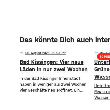
Das könnte Dich auch inte
notes
notes
06
. August 2026 06:30
06
. A
TOPN
Bad Kissingen: Vier neue
Unter
Läden in nur zwei Wochen
Grüne 
Wasse
In der Bad Kissinger Innenstadt
haben in weniger als zwei Wochen
​​Unterf
vier Geschäfte neu eröffnet. Ein
Region 
Café, eine Kaffee- und Weinbar, eine
Wasser h
Parfümerie und ein Second-Hand
Mangelw
Laden der Caritas erweitern jetzt
Böden, 