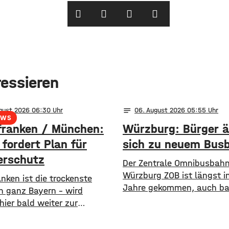
ressieren
notes
ugust 2026 06:30
06
. August 2026 05:55
EWS
franken / München:
Würzburg: Bürger 
fordert Plan für
sich zu neuem Bus
rschutz
Der Zentrale Omnibusbahn
Würzburg ZOB ist längst in
ranken ist die trockenste
Jahre gekommen, auch bar
in ganz Bayern – wird
ist er nicht wirklich. Die S
ier bald weiter zur
nimmt aktuell einen neuen
are? Angesichts trockener
den ZOB als modernen un
niedriger Pegelstände und