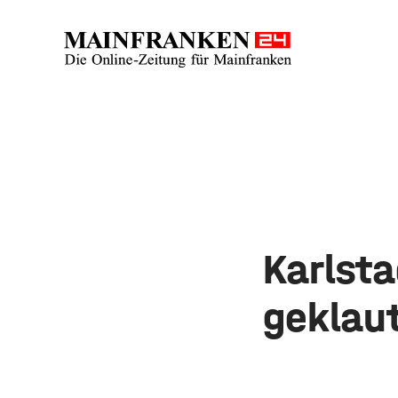
Karlsta
geklau