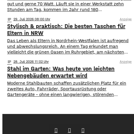
gut und gerne 70 Watt. Läuft sie in einer Werkstatt zehn
Stunden am Tag, kommen im Jahr rund 180
Kilowattstunden zusammen. Pro Leuchte. Bei vierzig
notes
29
. Juli 2026 08:00
Anzeige
Leuchten sind das über 7.000 Kilowattstunden – nur fürs
Stylisch & praktisch: Die besten Taschen für
Licht. Die Rechnung ist einfacher als ihr Ruf Man braucht
dafür keine Software. Leistung in
Eltern in NRW
Das Leben als Eltern in Nordrhein-Westfalen ist aufregend
und abwechslungsreich. An einem Tag erkundet man
vielleicht die grünen Oasen im Ruhrgebiet, am nächsten
schlendert man durch die Einkaufsstraßen von Köln oder
notes
28
. Juli 2026 11:02
Anzeige
Düsseldorf. Spontaneität ist gefragt, aber gute
Stahl im Garten: Was heute von leichten
Vorbereitung ist alles. Wer mit Kindern unterwegs ist,
weiß, dass man für alle Eventualitäten gewappnet sein
Nebengebäuden erwartet wird
muss –
Moderne Stahlbauten schaffen zusätzlichen Platz für ein
zweites Auto, Fahrräder, Sportausrüstung oder
Gartengeräte – ohne einen langwierigen, störenden
Bauprozess. Sie werden als fertige Elemente geliefert,
lassen sich an die Bedingungen des Grundstücks anpassen
und können optisch auf das Wohnhaus abgestimmt
werden. Die Gestaltung des Bereichs rund um ein neu
gebautes Haus endet selten mit Bepflanzung