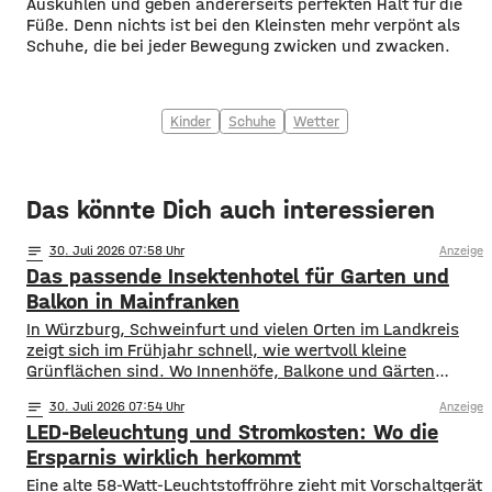
Auskühlen und geben andererseits perfekten Halt für die
Füße. Denn nichts ist bei den Kleinsten mehr verpönt als
Schuhe, die bei jeder Bewegung zwicken und zwacken.
Kinder
Schuhe
Wetter
Das könnte Dich auch interessieren
notes
30
. Juli 2026 07:58
Anzeige
Das passende Insektenhotel für Garten und
Balkon in Mainfranken
In Würzburg, Schweinfurt und vielen Orten im Landkreis
zeigt sich im Frühjahr schnell, wie wertvoll kleine
Grünflächen sind. Wo Innenhöfe, Balkone und Gärten
blühen, finden Bestäuber Nahrung. Gleichzeitig stehen
notes
30
. Juli 2026 07:54
Anzeige
viele Insektenarten unter Druck: Versiegelte Flächen, sehr
LED-Beleuchtung und Stromkosten: Wo die
aufgeräumte Beete und weniger heimische Blühpflanzen
nehmen ihnen Nistplätze und Rückzugsräume. Ein
Ersparnis wirklich herkommt
Insektenhotel in Mainfranken ist keine Wunderlösung, kann
Eine alte 58-Watt-Leuchtstoffröhre zieht mit Vorschaltgerät