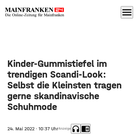
menu
Kinder-Gummistiefel im
trendigen Scandi-Look:
Selbst die Kleinsten tragen
gerne skandinavische
Schuhmode
headphones
chrome_reader_mode
24. Mai 2022
· 10:37 Uhr
Anzeige