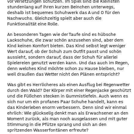
vor Verletzungen schützen. Im Spiel sind die Kleinsten
stundenlang auf ihren kurzen Beinchen unterwegs,
deshalb ist bequemes Schuhwerk das A und O für den
Nachwuchs. Gleichzeitig spielt aber auch die
Funktionalität eine Rolle.
An besonderen Tagen wie der Taufe sind es hübsche
Lackschuhe, die zwar schön anzusehen sind, aber dem
Kind keinen Komfort bieten. Das Kind selbst legt weniger
Wert darauf, ob der Schuh zum Outfit passt und schön
aussieht, sondern darauf, dass der Schuh für allerlei
Spielereien genutzt werden kann. Und das auch im Regen,
denn welches Kind möchte schon zu Hause bleiben, nur
weil draußen das Wetter nicht den Plänen entspricht?
Was gibt es Herrlicheres als einen Ausflug bei Regenwetter
durch den Wald? Der Körper mit einer Regenjacke geschützt
und die Füßchen stecken in Gummistiefeln. Auch wenn es
sich nur um ein profanes Paar Schuhe handelt, kann es
das Kinderleben enorm verbessern. Denn sind wir einmal
ehrlich: Wie glückselig denkt man als Erwachsener an den
Moment zurück, als man noch ausgelassen und mit guter
Stimmung in die Pfütze sprang und sich an den
spritzenden Wasserfontänen erfreute?