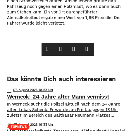
einen Stromverteilerkasten. Anschließend prallte das
Fahrzeug noch gegen einen Holzmast, wo es dann auch
zum Stehen kam. Ein vor Ort durchgeführter
Atemalkoholtest ergab einen Wert von 1,66 Promille. Der
Fahrer wurde leicht verletzt.
Das könnte Dich auch interessieren
notes
07
. August 2026 18:53
Werneck: 24 Jahre alter Mann vermisst
In Werneck sucht die Polizei aktuell nach dem 24 Jahre
alten Lukas Schenk. Er wurde am Freitag gegen 13 Uhr
zuletzt im Bereich des Balthasar Neumann Platzes
gesehen, seitdem fehlt von ihm jede Spur.
notes
07
. August 2026 16:33
Suchmaßnahmen der Polizei sind bislang ohne Erfolg
TOPNEWS