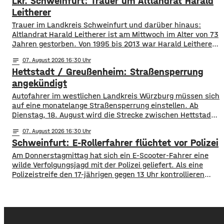
Lkr. Schweinfurt: Trauer um Altlandrat Harald
geblieben. Deswegen bitten die Ermittler jetzt um Hinweise
aus der Bevölkerung. Lukas Schenk könnte
Leitherer
Trauer im Landkreis Schweinfurt und darüber hinaus:
Altlandrat Harald Leitherer ist am Mittwoch im Alter von 73
Jahren gestorben. Von 1995 bis 2013 war Harald Leitherer
18 Jahre lang Landrat in Schweinfurt. In seiner Amtszeit
notes
07
. August 2026 16:30
wurde das Kreisstraßennetz ausgebaut, aber auch ein
Hettstadt / Greußenheim: Straßensperrung
flächendeckendes Radwegenetz mit einer Länge von über
1.000 Kilometern geschaffen. Außerdem führte der
angekündigt
Autofahrer im westlichen Landkreis Würzburg müssen sich
auf eine monatelange Straßensperrung einstellen. Ab
Dienstag, 18. August wird die Strecke zwischen Hettstadt
und Greußenheim komplett gesperrt. Das kündigt das
notes
07
. August 2026 16:30
Staatliche Bauamt an. Die Fahrbahn muss erneuert
Schweinfurt: E-Rollerfahrer flüchtet vor Polizei
werden, sie weist Verdrückungen, Abbrüche, Risse und
gebrochene Fahrbahnränder auf. Auch die Entwässerung
Am Donnerstagmittag hat sich ein E-Scooter-Fahrer eine
muss erneuert werden. Die Arbeiten seien unter
wilde Verfolgungsjagd mit der Polizei geliefert. Als eine
Polizeistreife den 17-jährigen gegen 13 Uhr kontrollieren
wollte, ergriff er die Flucht. Mit überhöhter
Geschwindigkeit fuhr er in Richtung B286. Als in die Polizei
stoppen wollte rammte er den Streifenwagen, stürzte und
setzte anschließend seine Flucht fort, wobei er einen