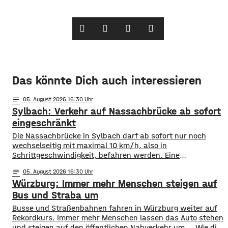
Das könnte Dich auch interessieren
notes
05
. August 2026 16:30
Sylbach: Verkehr auf Nassachbrücke ab sofort
eingeschränkt
Die Nassachbrücke in Sylbach darf ab sofort nur noch
wechselseitig mit maximal 10 km/h, also in
Schrittgeschwindigkeit, befahren werden. Eine
entsprechende Anordnung hat das Hassfurter
notes
05
. August 2026 16:30
Landratsamt am Mittwochnachmittag veröffentlicht.
Würzburg: Immer mehr Menschen steigen auf
Hintergrund ist das der Schwerlastverkehr aufgrund der
kurzfristigen Sperrung der Nassachbrücke in Haßfurt
Bus und Straba um
deutlich zugenommen hat. Durch die Begrenzung der
​​Busse und Straßenbahnen fahren in Würzburg weiter auf
Höchstgeschwindigkeit soll das über 50 Jahre
Rekordkurs. Immer mehr Menschen lassen das Auto stehen
und steigen auf den öffentlichen Nahverkehr um. ​Wie die