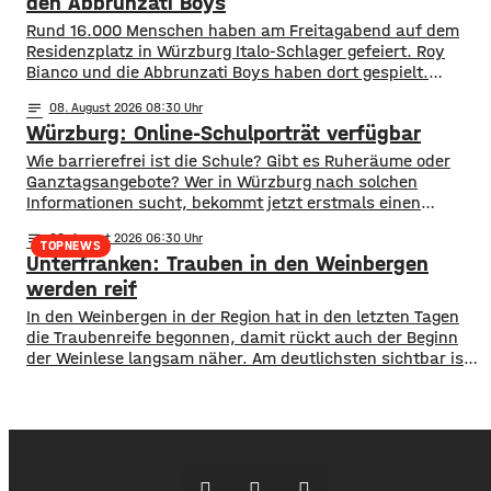
den Abbrunzati Boys
Wohnhäusern immer näher. Den Feuerwehren
Rund 16.000 Menschen haben am Freitagabend auf dem
Residenzplatz in Würzburg Italo-Schlager gefeiert. Roy
Bianco und die Abbrunzati Boys haben dort gespielt.
Gefeiert wurde vor allem der große Hit „Bella Napoli“. Auch
notes
08
. August 2026 08:30
abseits des Konzertgeländes verfolgten viele Zaungäste bei
Würzburg: Online-Schulporträt verfügbar
Picknick-Stimmung in den Straßen die Songs. Hier gibt es
Bilder vom Konzert Die Konzertreihe vor dem
​​Wie barrierefrei ist die Schule? Gibt es Ruheräume oder
Ganztagsangebote? Wer in Würzburg nach solchen
Informationen sucht, bekommt jetzt erstmals einen
zentralen Überblick. ​Wie die Stadt mitgeteilt hat, wurden
notes
08
. August 2026 06:30
im Open-Data-Portal neue digitale
TOPNEWS
Unterfranken: Trauben in den Weinbergen
Schulporträts veröffentlicht. Dort werden alle 35 Schulen
in städtischer Trägerschaft mit einer Vielzahl von Daten
werden reif
vorgestellt und miteinander vergleichbar gemacht. ​So
In den Weinbergen in der Region hat in den letzten Tagen
können beispielsweise Schülerzahlen, die Anzahl der
die Traubenreife begonnen, damit rückt auch der Beginn
der Weinlese langsam näher. Am deutlichsten sichtbar ist
der Beginn der Reife bei den Rotweinsorten: Bislang waren
die Beeren wie auch bei den Weißweinsorten noch grün.
Jetzt aber färben sich die Trauben optisch sichtbar rot. Im