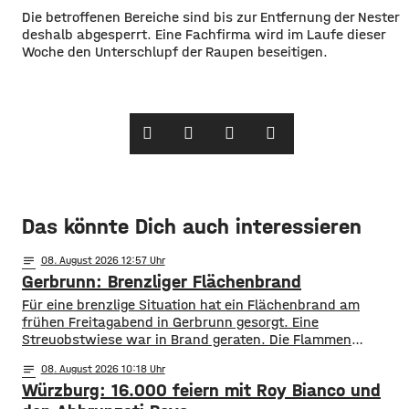
Die betroffenen Bereiche sind bis zur Entfernung der Nester
deshalb abgesperrt. Eine Fachfirma wird im Laufe dieser
Woche den Unterschlupf der Raupen beseitigen.
Das könnte Dich auch interessieren
notes
08
. August 2026 12:57
Gerbrunn: Brenzliger Flächenbrand
Für eine brenzlige Situation hat ein Flächenbrand am
frühen Freitagabend in Gerbrunn gesorgt. Eine
Streuobstwiese war in Brand geraten. Die Flammen
breiteten sich, laut Feuerwehr, rasend schnell auf eine
notes
08
. August 2026 10:18
Fläche von mehreren hundert Quadratmetern aus. Auch
Würzburg: 16.000 feiern mit Roy Bianco und
vier Bäume standen in Flammen. Zudem kamen die
Flammen auch einer Kleingartenanlage und fünf