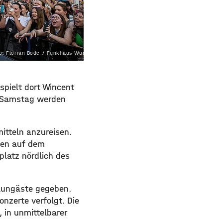
o: Florian Bode / Funkhaus Würzburg
spielt dort Wincent
 Samstag werden
itteln anzureisen.
nen auf dem
latz nördlich des
Zaungäste gegeben.
nzerte verfolgt. Die
 in unmittelbarer