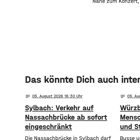
Nähe zum Konzert, z
Das könnte Dich auch inte
notes
notes
05
. August 2026 16:30
05
. A
Sylbach: Verkehr auf
Würzb
Nassachbrücke ab sofort
Mensc
eingeschränkt
und S
Die Nassachbrücke in Sylbach darf
​​Busse