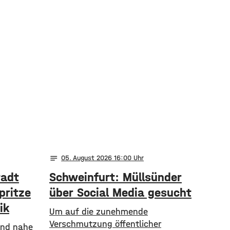
notes
05
. August 2026 16:00
tadt
Schweinfurt: Müllsünder
pritze
über Social Media gesucht
ik
Um auf die zunehmende
Verschmutzung öffentlicher
 und nahe