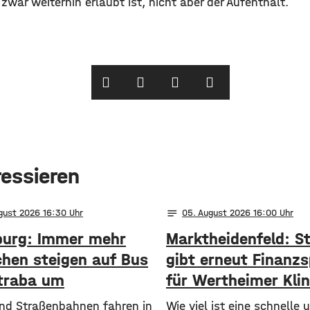
war weiterhin erlaubt ist, nicht aber der Aufenthalt.
ressieren
notes
ugust 2026 16:30
05
. August 2026 16:00
urg: Immer mehr
Marktheidenfeld: S
hen steigen auf Bus
gibt erneut Finanzs
traba um
für Wertheimer Klin
 und Straßenbahnen fahren in
​​Wie viel ist eine schnelle