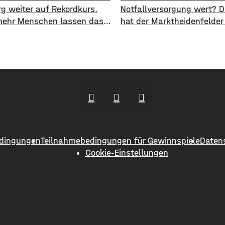
g weiter auf Rekordkurs.
Notfallversorgung wert? 
ehr Menschen lassen das
hat der Marktheidenfelder
ehen und steigen auf den
nun erneut diskutiert. Das
ichen Nahverkehr um. ​Wie
Die Stadt will auch in Zuk
jetzt mitgeteilt hat, wurden
Notaufnahme im benachb
n Halbjahr 2026 so viele
Bürgerspital in Wertheim f
e transportiert wie nie
unterstützen. ​Über 31.0
Insgesamt waren knapp 18
fließen in diesem Jahr an
en Menschen im öffentlichen
entsprechenden Förderver
ehr unterwegs. ​Besonders
Krankenhauses. Denn: Alle
 zeigt sich
im letzten Jahr haben sic
dingungen
Teilnahmebedingungen für Gewinnspiele
Daten
Menschen aus Marktheide
Cookie-Einstellungen