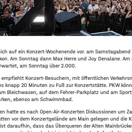
Fot
 sich auf ein Konzert-Wochenende vor. am Samstagabend 
kon. Am Sonntag dann Max Herre und Joy Denalane. Am
rwartet, am Sonntag über 2.000.
 empfiehlt Konzert-Besuchern, mit öffentlichen Verkehrsm
es knapp 20 Minuten zu Fuß zur Konzertstätte. PKW kön
am Bleichwasen, auf dem Fehrer-Parkplatz und am Sportp
arken, ebenso am Schwimmbad.
ren hatte es nach Open-Air-Konzerten Diskussionen um 
atten vor dem Konzertgelände am Main gelegen und die Ko
ist daraufhin, dass das Überqueren der Alten Mainbrücke,