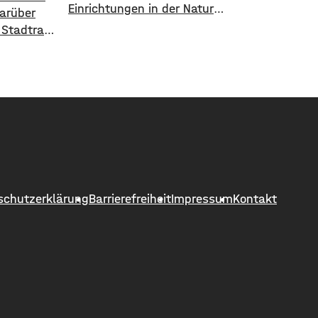
Einrichtungen in der Natur
Darüber
aufmerksam zu machen, geht die
 Stadtrat
Stadt Schweinfurt neue Wege. In
 Ergebnis:
einem aktuellen Social Media Post
unft die
zeigt die Verwaltung mit
arten
zahlreichen Bildern die
inanziell
Verschmutzung am
00 Euro
Haardthäußchen im Stadtwald und
 den
ruft die Verursacher zum Aufräumen
ein des
auf. Gleichzeitig werden Zeugen
in
gesucht und darauf hingewiesen,
h 120
dass Bußgelder bis …
schutzerklärung
Barrierefreiheit
Impressum
Kontakt
nfeld