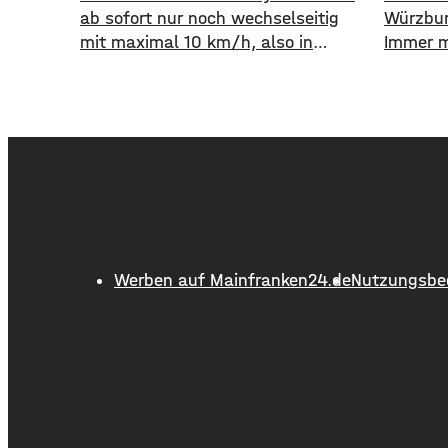
ab sofort nur noch wechselseitig
Würzbur
mit maximal 10 km/h, also in
Immer m
Schrittgeschwindigkeit, befahren
Auto st
werden. Eine entsprechende
öffentl
Anordnung hat das Hassfurter
die WVV 
Landratsamt am
im erste
Mittwochnachmittag veröffentlicht.
Fahrgäst
Hintergrund ist das der
zuvor. 
Schwerlastverkehr aufgrund der
Million
kurzfristigen Sperrung der
Nahverk
Nassachbrücke in Haßfurt deutlich
deutlich
Werben auf Mainfranken24.de
Nutzungsbe
zugenommen hat. Durch die
Begrenzung der
Höchstgeschwindigkeit soll das
über 50 Jahre