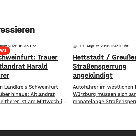
ressieren
notes
gust 2026 16:33
07
. August 2026 16:30
EWS
chweinfurt: Trauer
Hettstadt / Greuße
tlandrat Harald
Straßensperrung
rer
angekündigt
im Landkreis Schweinfurt
Autofahrer im westlichen 
über hinaus: Altlandrat
Würzburg müssen sich auf
Leitherer ist am Mittwoch im
monatelange Straßensper
on 73 Jahren gestorben. Von
einstellen. Ab Dienstag, 1
s 2013 war Harald Leitherer
wird die Strecke zwischen
e lang Landrat in
und Greußenheim komplett
urt. In seiner Amtszeit
Das kündigt das Staatlic