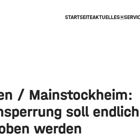
STARTSEITE
AKTUELLES
SERVI
expand_more
gen / Mainstockheim:
sperrung soll endlich
oben werden