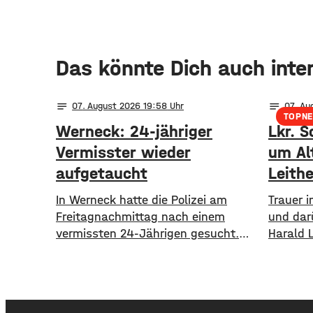
Das könnte Dich auch inte
notes
notes
07
. August 2026 19:58
07
. Au
TOPN
Werneck: 24-jähriger
Lkr. S
Vermisster wieder
um Al
aufgetaucht
Leithe
In Werneck hatte die Polizei am
Trauer 
Freitagnachmittag nach einem
und dar
vermissten 24-Jährigen gesucht.
Harald 
Die Suche ist beendet. Der Mann
Alter v
konnte am Abend von der Polizei
1995 bi
angetroffen werden. Die Suche hatte
18 Jahr
für viel Aufsehen gesorgt, da auch
Schweinf