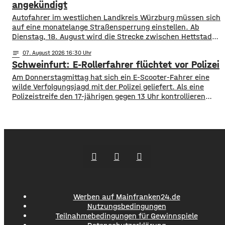
1.000 Kilometern geschaffen. Außerdem führte der
angekündigt
Autofahrer im westlichen Landkreis Würzburg müssen sich
auf eine monatelange Straßensperrung einstellen. Ab
Dienstag, 18. August wird die Strecke zwischen Hettstadt
und Greußenheim komplett gesperrt. Das kündigt das
notes
07
. August 2026 16:30
Staatliche Bauamt an. Die Fahrbahn muss erneuert
Schweinfurt: E-Rollerfahrer flüchtet vor Polizei
werden, sie weist Verdrückungen, Abbrüche, Risse und
gebrochene Fahrbahnränder auf. Auch die Entwässerung
Am Donnerstagmittag hat sich ein E-Scooter-Fahrer eine
muss erneuert werden. Die Arbeiten seien unter
wilde Verfolgungsjagd mit der Polizei geliefert. Als eine
Polizeistreife den 17-jährigen gegen 13 Uhr kontrollieren
wollte, ergriff er die Flucht. Mit überhöhter
Geschwindigkeit fuhr er in Richtung B286. Als in die Polizei
stoppen wollte rammte er den Streifenwagen, stürzte und
setzte anschließend seine Flucht fort, wobei er einen
Werben auf Mainfranken24.de
Nutzungsbedingungen
Teilnahmebedingungen für Gewinnspiele