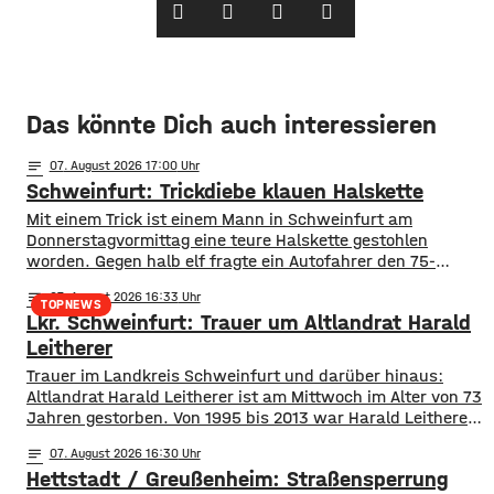
Das könnte Dich auch interessieren
notes
07
. August 2026 17:00
Schweinfurt: Trickdiebe klauen Halskette
Mit einem Trick ist einem Mann in Schweinfurt am
Donnerstagvormittag eine teure Halskette gestohlen
worden. Gegen halb elf fragte ein Autofahrer den 75-
jährigen nach dem Weg zum Krankenhaus. Dabei stieg eine
notes
07
. August 2026 16:33
Frau aus dem Auto, bedankte sich, umarmte den Senior
TOPNEWS
Lkr. Schweinfurt: Trauer um Altlandrat Harald
und hängte ihm eine wertlose Kette um. Nachdem das Paar
weitergefahren war, bemerkte der 75-Jährige,
Leitherer
Trauer im Landkreis Schweinfurt und darüber hinaus:
Altlandrat Harald Leitherer ist am Mittwoch im Alter von 73
Jahren gestorben. Von 1995 bis 2013 war Harald Leitherer
18 Jahre lang Landrat in Schweinfurt. In seiner Amtszeit
notes
07
. August 2026 16:30
wurde das Kreisstraßennetz ausgebaut, aber auch ein
Hettstadt / Greußenheim: Straßensperrung
flächendeckendes Radwegenetz mit einer Länge von über