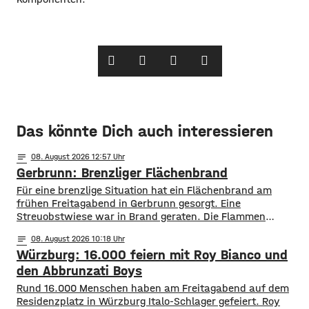
Das könnte Dich auch interessieren
notes
08
. August 2026 12:57
Gerbrunn: Brenzliger Flächenbrand
Für eine brenzlige Situation hat ein Flächenbrand am
frühen Freitagabend in Gerbrunn gesorgt. Eine
Streuobstwiese war in Brand geraten. Die Flammen
breiteten sich, laut Feuerwehr, rasend schnell auf eine
notes
08
. August 2026 10:18
Fläche von mehreren hundert Quadratmetern aus. Auch
Würzburg: 16.000 feiern mit Roy Bianco und
vier Bäume standen in Flammen. Zudem kamen die
Flammen auch einer Kleingartenanlage und fünf
den Abbrunzati Boys
Wohnhäusern immer näher. Den Feuerwehren
Rund 16.000 Menschen haben am Freitagabend auf dem
Residenzplatz in Würzburg Italo-Schlager gefeiert. Roy