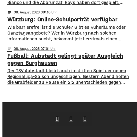
Bianco und die Abbrunzati Boys haben dort gespielt.
Gefeiert wurde vor allem der große Hit „Bella Napoli“. Auch
notes
08
. August 2026 08:30
abseits des Konzertgeländes verfolgten viele Zaungäste bei
Würzburg: Online-Schulporträt verfügbar
Picknick-Stimmung in den Straßen die Songs. Hier gibt es
Bilder vom Konzert Die Konzertreihe vor dem
​​Wie barrierefrei ist die Schule? Gibt es Ruheräume oder
Ganztagsangebote? Wer in Würzburg nach solchen
Informationen sucht, bekommt jetzt erstmals einen
zentralen Überblick. ​Wie die Stadt mitgeteilt hat, wurden
notes
08
. August 2026 07:01
im Open-Data-Portal neue digitale
Fußball: Aubstadt gelingt später Ausgleich
Schulporträts veröffentlicht. Dort werden alle 35 Schulen
in städtischer Trägerschaft mit einer Vielzahl von Daten
gegen Burghausen
vorgestellt und miteinander vergleichbar gemacht. ​So
Der TSV Aubstadt bleibt auch im dritten Spiel der neuen
können beispielsweise Schülerzahlen, die Anzahl der
Regionalliga-Saison ungeschlagen. Gestern Abend holten
die Grabfelder zu Hause ein 2:2 unentschieden gegen
Wacker Burghausen. Der Punktgewinn gelang durch einen
späten Ausgleichstraffer. Max Grimm erzielte den per Kopf
in der dritten Minute der Nachspielzeit. Er war es auch, der
Aubstadt in der ersten Halbzeit zur