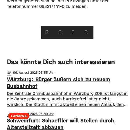
werden gebeten sich bei der PI Kitzingen unter der
Telefonnummer 09321/141-0 zu melden.
Das könnte Dich auch interessieren
notes
06
. August 2026 05:55
Würzburg: Bürger äußern sich zu neuem
Busbahnhof
Die Zentrale Omnibusbahnhof in Würzburg ZOB ist längst in
die Jahre gekommen, auch barrierefrei ist er nicht
wirklich. Die Stadt nimmt aktuell einen neuen Anlauf, den
ZOB als modernen und zentralen Knotenpunkt für den
notes
06
. August 2026 05:49
gesamten Busverkehr umzugestalten. In einer
TOPNEWS
Schweinfurt: Schaeffler will Stellen durch
Bürgerbeteiligung konnten die Würzburger jetzt Lob, Kritik
und Wünsche einbringen. Was gut funktioniert sind
Altersteilzeit abbauen