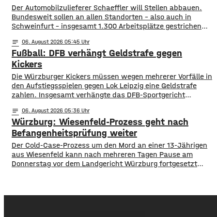
demnach die
Der Automobilzulieferer Schaeffler will Stellen abbauen.
Bundesweit sollen an allen Standorten – also auch in
Schweinfurt – insgesamt 1.300 Arbeitsplätze gestrichen
werden. Das soll über Altersteilzeitregelungen passieren.
notes
06
. August 2026 05:45
Beschäftigte der Jahrgänge 1971 und älter können
Fußball: DFB verhängt Geldstrafe gegen
Angebote zur Altersteilzeit nutzen. Laut dem Konzern ist
das Interesse daran groß. Hintergrund sind ein schwieriges
Kickers
Marktumfeld und sinkende Umsätze im
Die Würzburger Kickers müssen wegen mehrerer Vorfälle in
den Aufstiegsspielen gegen Lok Leipzig eine Geldstrafe
zahlen. Insgesamt verhängte das DFB-Sportgericht
mehrere Strafen in einer Gesamthöhe von 25.750 Euro.
notes
06
. August 2026 05:36
20.000 Euro entfallen auf 73 gezündete pyrotechnische
Würzburg: Wiesenfeld-Prozess geht nach
Gegenstände im Relegations-Hinspiel in Leipzig am 28. Mai.
Für das Rückspiel am 1. Juni wurden weitere 5.750 Euro
Befangenheitsprüfung weiter
fällig. Dort
Der Cold-Case-Prozess um den Mord an einer 13-Jährigen
aus Wiesenfeld kann nach mehreren Tagen Pause am
Donnerstag vor dem Landgericht Würzburg fortgesetzt
werden. Das Gericht hatte während der Unterbrechung
einen Befangenheitsantrag der Verteidigung gegen zwei
Berufsrichter als unbegründet zurückgewiesen. Erfolg
hatte die Verteidigung allerdings mit einem Antrag gegen
eine Schöffin. Die Laienrichterin hat über familiäre