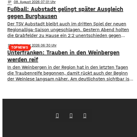
notes
08
. August 2026 07:01
im Open-Data-Portal neue digitale
Fußball: Aubstadt gelingt später Ausgleich
Schulporträts veröffentlicht. Dort werden alle 35 Schulen
in städtischer Trägerschaft mit einer Vielzahl von Daten
gegen Burghausen
vorgestellt und miteinander vergleichbar gemacht. ​So
Der TSV Aubstadt bleibt auch im dritten Spiel der neuen
können beispielsweise Schülerzahlen, die Anzahl der
Regionalliga-Saison ungeschlagen. Gestern Abend holten
die Grabfelder zu Hause ein 2:2 unentschieden gegen
Wacker Burghausen. Der Punktgewinn gelang durch einen
notes
08
. August 2026 06:30
späten Ausgleichstraffer. Max Grimm erzielte den per Kopf
TOPNEWS
Unterfranken: Trauben in den Weinbergen
in der dritten Minute der Nachspielzeit. Er war es auch, der
Aubstadt in der ersten Halbzeit zur
werden reif
In den Weinbergen in der Region hat in den letzten Tagen
die Traubenreife begonnen, damit rückt auch der Beginn
der Weinlese langsam näher. Am deutlichsten sichtbar ist
der Beginn der Reife bei den Rotweinsorten: Bislang waren
die Beeren wie auch bei den Weißweinsorten noch grün.
Jetzt aber färben sich die Trauben optisch sichtbar rot. Im