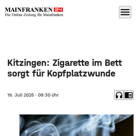
menu
Kitzingen: Zigarette im Bett
sorgt für Kopfplatzwunde
headphones
chrome_reader_mode
19. Juli 2025
· 09:30 Uhr