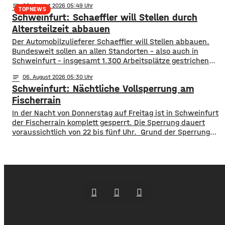
notes
06
. August 2026 05:49
​Mit einem neuen Antrag fordern sie einen 10-Punkte-
TOPNEWS
Schweinfurt: Schaeffler will Stellen durch
Wasser-Notfallplan für Bayern. ​Die Grünen-Fraktion hat
dabei kurzfristige und langfristige Maßnahmen im Petto.
Altersteilzeit abbauen
So sollen unter anderem
Der Automobilzulieferer Schaeffler will Stellen abbauen.
Bundesweit sollen an allen Standorten – also auch in
Schweinfurt – insgesamt 1.300 Arbeitsplätze gestrichen
werden. Das soll über Altersteilzeitregelungen passieren.
notes
06
. August 2026 05:30
Beschäftigte der Jahrgänge 1971 und älter können
Schweinfurt: Nächtliche Vollsperrung am
Angebote zur Altersteilzeit nutzen. Laut dem Konzern ist
das Interesse daran groß. Hintergrund sind ein schwieriges
Fischerrain
Marktumfeld und sinkende Umsätze im
In der Nacht von Donnerstag auf Freitag ist in Schweinfurt
der Fischerrain komplett gesperrt. Die Sperrung dauert
voraussichtlich von 22 bis fünf Uhr. Grund der Sperrung
sind Arbeiten am städtischen Fernwärmenetz. Aktuell ist
die Straße aufgrund der Bauarbeiten sowieso nur einspurig
befahrbar. Der Verkehr wird mit einer Ampel geregelt. Eine
zweite Vollsperrung ist für die Nacht