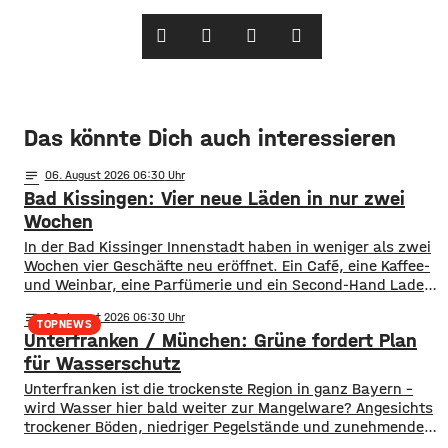
Das könnte Dich auch interessieren
notes
06
. August 2026 06:30
Bad Kissingen: Vier neue Läden in nur zwei
Wochen
In der Bad Kissinger Innenstadt haben in weniger als zwei
Wochen vier Geschäfte neu eröffnet. Ein Café, eine Kaffee-
und Weinbar, eine Parfümerie und ein Second-Hand Laden
der Caritas erweitern jetzt das Angebot im Stadtzentrum.
notes
06
. August 2026 06:30
Kissingens Oberbürgermeister Dirk Vogel und der
TOPNEWS
Unterfranken / München: Grüne fordert Plan
Wirtschaftsförderer der Stadt Sebastian Bünner sehen
damit ihr Engagement und den aktuellen Kurs der
für Wasserschutz
​​Unterfranken ist die trockenste Region in ganz Bayern –
wird Wasser hier bald weiter zur Mangelware? Angesichts
trockener Böden, niedriger Pegelstände und zunehmender
Hitze schlagen die Grünen im Bayerischen Landtag Alarm.