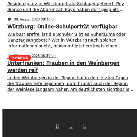
Residenzplatz in Würzburg Italo-Schlager gefeiert. Roy
Bianco und die Abbrunzati Boys haben dort gespielt.
Gefeiert wurde vor allem der große Hit „Bella Napoli“. Auch
notes
08
. August 2026 08:30
abseits des Konzertgeländes verfolgten viele Zaungäste bei
Würzburg: Online-Schulporträt verfügbar
Picknick-Stimmung in den Straßen die Songs. Hier gibt es
Bilder vom Konzert Die Konzertreihe vor dem
​​Wie barrierefrei ist die Schule? Gibt es Ruheräume oder
Ganztagsangebote? Wer in Würzburg nach solchen
Informationen sucht, bekommt jetzt erstmals einen
zentralen Überblick. ​Wie die Stadt mitgeteilt hat, wurden
notes
08
. August 2026 06:30
im Open-Data-Portal neue digitale
TOPNEWS
Unterfranken: Trauben in den Weinbergen
Schulporträts veröffentlicht. Dort werden alle 35 Schulen
in städtischer Trägerschaft mit einer Vielzahl von Daten
werden reif
vorgestellt und miteinander vergleichbar gemacht. ​So
In den Weinbergen in der Region hat in den letzten Tagen
können beispielsweise Schülerzahlen, die Anzahl der
die Traubenreife begonnen, damit rückt auch der Beginn
der Weinlese langsam näher. Am deutlichsten sichtbar ist
der Beginn der Reife bei den Rotweinsorten: Bislang waren
die Beeren wie auch bei den Weißweinsorten noch grün.
Jetzt aber färben sich die Trauben optisch sichtbar rot. Im