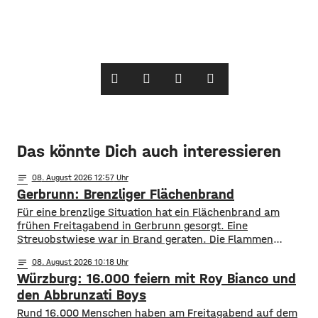
Das könnte Dich auch interessieren
notes
08
. August 2026 12:57
Gerbrunn: Brenzliger Flächenbrand
Für eine brenzlige Situation hat ein Flächenbrand am
frühen Freitagabend in Gerbrunn gesorgt. Eine
Streuobstwiese war in Brand geraten. Die Flammen
breiteten sich, laut Feuerwehr, rasend schnell auf eine
notes
08
. August 2026 10:18
Fläche von mehreren hundert Quadratmetern aus. Auch
Würzburg: 16.000 feiern mit Roy Bianco und
vier Bäume standen in Flammen. Zudem kamen die
Flammen auch einer Kleingartenanlage und fünf
den Abbrunzati Boys
Wohnhäusern immer näher. Den Feuerwehren
Rund 16.000 Menschen haben am Freitagabend auf dem