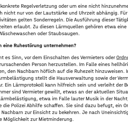
 konkrete Regelverletzung oder um eine nicht hinzuneh
ich nicht nur von der Lautstärke und Uhrzeit abhängig. F
vitäten gelten Sonderregeln. Die Ausführung dieser Tätig
zeiten erlaubt. Zu diesen Lärmquellen gehören etwa eine
 Wäschewaschen oder Staubsaugen.
n eine Ruhestörung unternehmen?
t es Sinn, vor dem Einschalten des Vermieters oder
Ordn
rursachenden Person herzustellen. Im Falle eines hellh
n, den Nachbarn höflich auf die Ruhezeit hinzuweisen. Im
ärmbelästigung stellt die Hausverwaltung sowie der Vermi
. Ein Lärmprotokoll kann hilfreich sein und verleiht der
mer sind Vermieter gewillt, etwas an der aktuellen Situa
Lärmbelästigung, etwa im Falle lauter Musik in der Nacht
die Polizei Abhilfe schaffen. Sie sind dazu befugt, ein 
Nachbarn zur Einsicht zu bekehren. Je nach Uneinsichti
ie Möglichkeit zur Mietminderung.