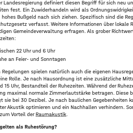
Landesregierung definiert diesen Begriff für sich neu u
iten fest. Ein Zuwiderhandeln wird als Ordnungswidrigk
 hohes Bußgeld nach sich ziehen. Spezifisch sind die Re
utzgesetz verfasst. Weitere Informationen über lokale 
ndigen Gemeindeverwaltung erfragen. Als grober Richtwer
zeiten:
schen 22 Uhr und 6 Uhr
he an Feier- und Sonntagen
 Regelungen spielen natürlich auch die eigenen Hausrege
eine Rolle. Je nach Hausordnung ist eine zusätzliche Mit
d 15 Uhr, Bestandteil der Ruhezeiten. Während der Ruheze
ng maximal normale Zimmerlautstärke betragen. Diese b
egt sie bei 30 Dezibel. Je nach baulichen Gegebenheiten 
er Akustik optimieren und ein Nachhallen verhindern. Som
zum Vorteil der
Raumakustik
.
 gelten als Ruhestörung?