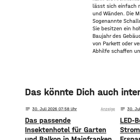
lässt sich einfach 
und Wänden. Die Mo
Sogenannte Schall
Sie besitzen ein ho
Baujahr des Gebäud
von Parkett oder v
Abhilfe schaffen u
Das könnte Dich auch inte
notes
notes
30
. Juli 2026 07:58
Anzeige
30
. Ju
Das passende
LED-B
Insektenhotel für Garten
Strom
und Balkon in Mainfranken
Erspar