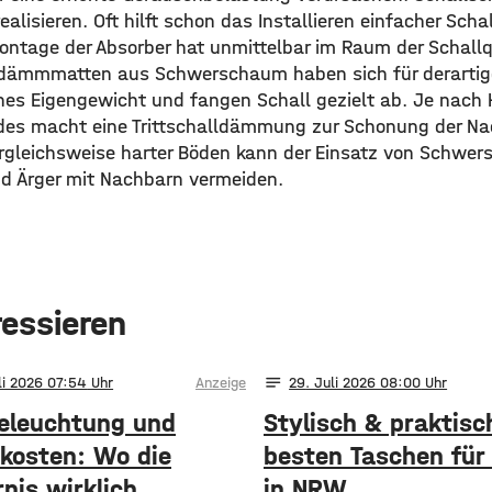
realisieren. Oft hilft schon das Installieren einfacher Sch
ntage der Absorber hat unmittelbar im Raum der Schallqu
dämmmatten aus Schwerschaum haben sich für derartig
hes Eigengewicht und fangen Schall gezielt ab. Je nach H
es macht eine Trittschalldämmung zur Schonung der Nac
ergleichsweise harter Böden kann der Einsatz von Schwe
nd Ärger mit Nachbarn vermeiden.
ressieren
notes
li 2026 07:54
Anzeige
29
. Juli 2026 08:00
eleuchtung und
Stylisch & praktisc
kosten: Wo die
besten Taschen für 
nis wirklich
in NRW