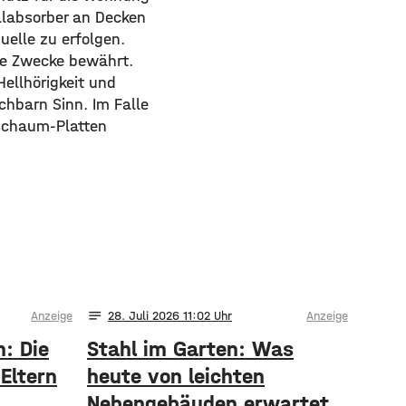
allabsorber an Decken
elle zu erfolgen.
e Zwecke bewährt.
ellhörigkeit und
hbarn Sinn. Im Falle
rschaum-Platten
notes
Anzeige
28
. Juli 2026 11:02
Anzeige
h: Die
Stahl im Garten: Was
Eltern
heute von leichten
Nebengebäuden erwartet