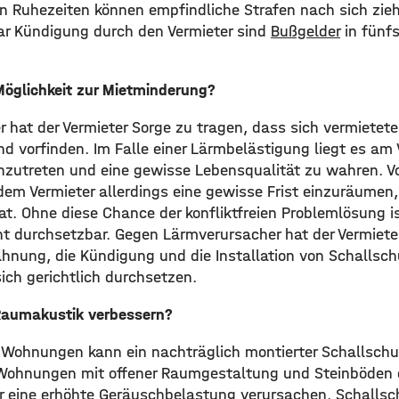
en Ruhezeiten können empfindliche Strafen nach sich zieh
r Kündigung durch den Vermieter sind
Bußgelder
in fünfs
öglichkeit zur Mietminderung?
r hat der Vermieter Sorge zu tragen, dass sich vermiete
d vorfinden. Im Falle einer Lärmbelästigung liegt es am 
nzutreten und eine gewisse Lebensqualität zu wahren. Vo
dem Vermieter allerdings eine gewisse Frist einzuräumen,
t. Ohne diese Chance der konfliktfreien Problemlösung is
t durchsetzbar. Gegen Lärmverursacher hat der Vermieter
hnung, die Kündigung und die Installation von Schallsc
ich gerichtlich durchsetzen.
 Raumakustik verbessern?
er Wohnungen kann ein nachträglich montierter Schallsch
Wohnungen mit offener Raumgestaltung und Steinböden
ur eine erhöhte Geräuschbelastung verursachen. Schalls