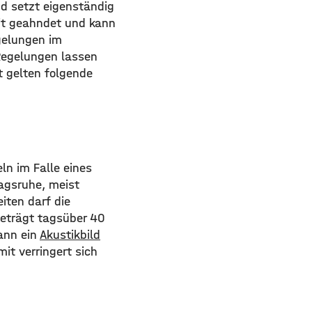
nd setzt eigenständig
eit geahndet und kann
gelungen im
Regelungen lassen
t gelten folgende
ln im Falle eines
tagsruhe, meist
iten darf die
eträgt tagsüber 40
kann ein
Akustikbild
it verringert sich