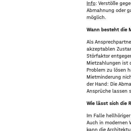
Info
: Verstöße geg
Abmahnung oder ga
möglich.
Wann besteht die M
Als Ansprechpartne
akzeptablen Zustan
Störfaktor entgege
Mietzahlungen ist 
Problem zu lösen ha
Mietminderung nich
der Hand: Die Abma
Ansprüche lassen s
Wie lässt sich die
Im Falle hellhörig
Auch in modernen 
kann die Architekt