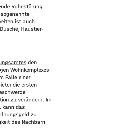
mende Ruhestörung
ür sogenannte
keiten ist auch
 Dusche, Haustier-
ungsamtes
den
örigen Wohnkomplexes
 Falle einer
eter die ersten
 Beschwerde
tion zu verändern. Im
, kann das
Ordnungsgeld zu
gkeit des Nachbarn