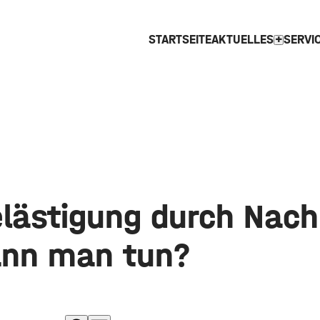
STARTSEITE
AKTUELLES
SERVI
expand_more
lästigung durch Nach
nn man tun?