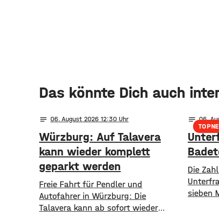
Das könnte Dich auch inte
notes
notes
06
. August 2026 12:30
06
. A
TOPN
Würzburg: Auf Talavera
Unter
kann wieder komplett
Badet
geparkt werden
Die Zahl
Unterfra
​​Freie Fahrt für Pendler und
sieben 
Autofahrer in Würzburg: Die
gestieg
Talavera kann ab sofort wieder
sind in