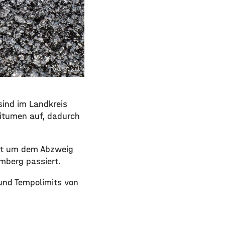
Foto: Pixabay.com
sind im Landkreis
itumen auf, dadurch
adt um dem Abzweig
mberg passiert.
 und Tempolimits von