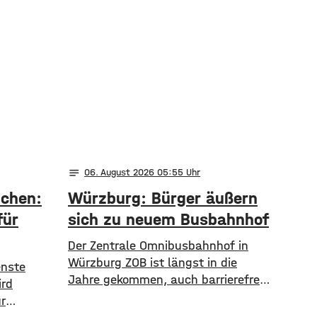
notes
06
. August 2026 05:55
nchen:
Würzburg: Bürger äußern
für
sich zu neuem Busbahnhof
Der Zentrale Omnibusbahnhof in
Würzburg ZOB ist längst in die
enste
Jahre gekommen, auch barrierefrei
ird
ist er nicht wirklich. Die Stadt
r
nimmt aktuell einen neuen Anlauf,