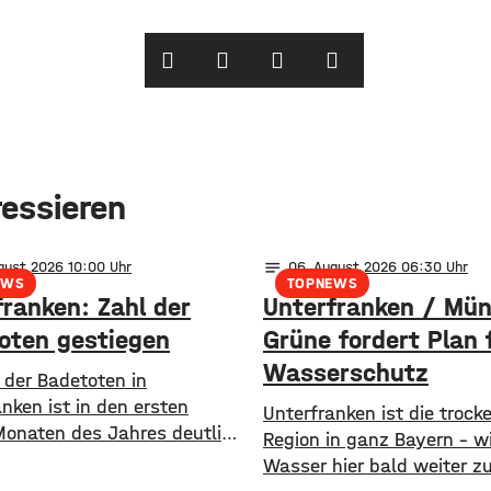
ressieren
notes
ugust 2026 10:00
06
. August 2026 06:30
EWS
TOPNEWS
franken: Zahl der
Unterfranken / Mü
oten gestiegen
Grüne fordert Plan 
Wasserschutz
 der Badetoten in
nken ist in den ersten
​​Unterfranken ist die trock
Monaten des Jahres deutlich
Region in ganz Bayern – w
en. Von Januar bis Ende Juli
Wasser hier bald weiter zu
 den Gewässern der Region