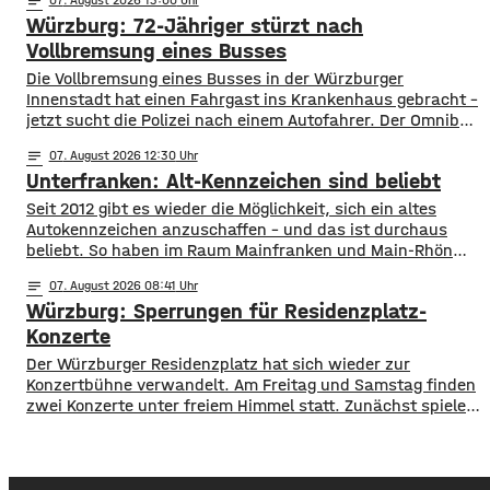
notes
rumänisches Paar im Alter von 26 und 27 Jahren.
Würzburg: 72-Jähriger stürzt nach
Strafbare Hinweise auf einen Betrug ergaben sich nicht.
Die Polizei bittet trotzdem mögliche Zeugen oder
Vollbremsung eines Busses
angesprochene Personen,
Die Vollbremsung eines Busses in der Würzburger
Innenstadt hat einen Fahrgast ins Krankenhaus gebracht –
jetzt sucht die Polizei nach einem Autofahrer. Der Omnibus
musste am Donnerstagvormittag am Josef-Stangl-Platz
notes
07
. August 2026 12:30
abrupt bremsen, weil ein silberner Toyota plötzlich die
Unterfranken: Alt-Kennzeichen sind beliebt
Fahrspur wechselte und vor den Bus fuhr. Ein 72-jähriger
Fahrgast stürzte dabei und wurde leicht verletzt und kam
Seit 2012 gibt es wieder die Möglichkeit, sich ein altes
Autokennzeichen anzuschaffen – und das ist durchaus
beliebt. So haben im Raum Mainfranken und Main-Rhön
fast 61.000 Kfz ein altes Autokennzeichen. Die meisten
notes
07
. August 2026 08:41
sind es mit rund 11.900 mit dem Kennzeichen OCH für den
Würzburg: Sperrungen für Residenzplatz-
Altlandkreis Ochsenfurt. Dahinter kommen EBN für Ebern
mit fast 8.800 und
Konzerte
Der Würzburger Residenzplatz hat sich wieder zur
Konzertbühne verwandelt. Am Freitag und Samstag finden
zwei Konzerte unter freiem Himmel statt. Zunächst spielen
am Freitagabend Roy Bianco und die Abbrunzati Boys. Am
Samstag ist dann das Konzert des Duos Fast Boy. Das
Konzert von Roy Bianco und den Abbrunzati Boys ist
ausverkauft, rund 16.000 Menschen werden