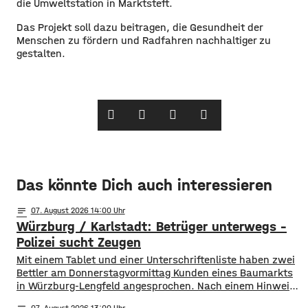
die Umweltstation in Marktsteft.
Das Projekt soll dazu beitragen, die Gesundheit der
Menschen zu fördern und Radfahren nachhaltiger zu
gestalten.
Das könnte Dich auch interessieren
notes
07
. August 2026 14:00
Würzburg / Karlstadt: Betrüger unterwegs –
Polizei sucht Zeugen
Mit einem Tablet und einer Unterschriftenliste haben zwei
Bettler am Donnerstagvormittag Kunden eines Baumarkts
in Würzburg-Lengfeld angesprochen. Nach einem Hinweis
rückte die Polizei zum Handelshof aus und kontrollierte ein
07
. August 2026 13:00