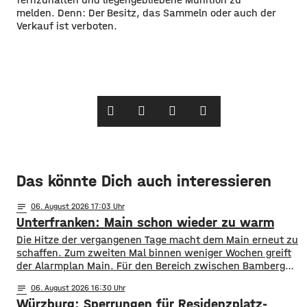
melden. Denn: Der Besitz, das Sammeln oder auch der
Verkauf ist verboten.
Das könnte Dich auch interessieren
notes
06
. August 2026 17:03
Unterfranken: Main schon wieder zu warm
Die Hitze der vergangenen Tage macht dem Main erneut zu
schaffen. Zum zweiten Mal binnen weniger Wochen greift
der Alarmplan Main. Für den Bereich zwischen Bamberg
und Würzburg gilt eine Vorwarnung, ab Würzburg
notes
06
. August 2026 16:30
mainabwärts die zweite von drei Warnstufen. Zwar gibt es
Würzburg: Sperrungen für Residenzplatz-
aktuell mit dem Sauerstoffgehalt im Wasser noch keine