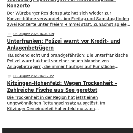
Probleme, allerdings ist die Wassertemperatur
Konzerte
Der Würzburger Residenzplatz hat sich wieder zur
Konzertbühne verwandelt. Am Freitag und Samstag finden
zwei Konzerte unter freiem Himmel statt. Zunächst spielen
am Freitagabend Roy Bianco und die Abbrunzati Boys. Am
notes
06
. August 2026 16:30
Samstag ist dann das Konzert des Duos Fast Boy. Das
Unterfranken: Polizei warnt vor Kredit- und
Konzert von Roy Bianco und den Abbrunzati Boys ist
ausverkauft, rund 16.000 Menschen werden
Anlagenbetrügern
​​Täuschend echt und brandgefährlich: Die Unterfränkische
Polizei warnt aktuell vor einer neuen Masche von
Anlagebetrügern, die immer häufiger auf Künstliche
Intelligenz setzen. ​Demnach werden auch immer wieder
notes
06
. August 2026 16:15
Menschen aus der Region um ihr Erspartes gebracht. ​Laut
Kitzingen-Hohenfeld: Wegen Trockenheit –
Polizei erstellen die Täter mithilfe von KI täuschen echte
Werbevideos oder fälschen Empfehlungen von prominenten
Zahlreiche Fische aus See gerettet
Persönlichkeiten. Ihr Ziel: echte
​​Die Trockenheit in der Region hat jetzt einen
ungewöhnlichen Rettungseinsatz ausgelöst. Im
Kitzinger Gemeindeteil Hohenfeld mussten
Fachleute tausende Fische aus einem See in Sicherheit
bringen. ​Der Grund: Nach den heißen Tagen und den
trockenen Wochen zuvor drohte ein gefährlicher
Sauerstoffmangel im Wasser. Um zu verhindern,