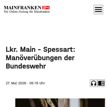
menu
Lkr. Main - Spessart:
Manöverübungen der
Bundeswehr
headphones
chrome_reader_mode
27. Mai 2026
· 05:15 Uhr