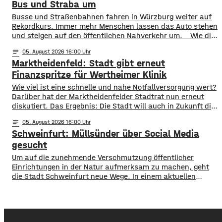
kurzfristigen Sperrung der Nassachbrücke in Haßfurt
Bus und Straba um
deutlich zugenommen hat. Durch die Begrenzung der
​​Busse und Straßenbahnen fahren in Würzburg weiter auf
Höchstgeschwindigkeit soll das über 50 Jahre
Rekordkurs. Immer mehr Menschen lassen das Auto stehen
und steigen auf den öffentlichen Nahverkehr um. ​Wie die
WVV jetzt mitgeteilt hat, wurden im ersten Halbjahr 2026
notes
05
. August 2026 16:00
so viele Fahrgäste transportiert wie nie zuvor. Insgesamt
Marktheidenfeld: Stadt gibt erneut
waren knapp 18 Millionen Menschen im öffentlichen
Nahverkehr unterwegs. ​Besonders deutlich zeigt sich
Finanzspritze für Wertheimer Klinik
​​Wie viel ist eine schnelle und nahe Notfallversorgung wert?
Darüber hat der Marktheidenfelder Stadtrat nun erneut
diskutiert. Das Ergebnis: Die Stadt will auch in Zukunft die
Notaufnahme im benachbarten Bürgerspital in Wertheim
notes
05
. August 2026 16:00
finanziell unterstützen. ​Über 31.000 Euro fließen in
Schweinfurt: Müllsünder über Social Media
diesem Jahr an den entsprechenden Förderverein des
Krankenhauses. Denn: Allein im letzten Jahr haben sich
gesucht
120 Menschen aus Marktheidenfeld
Um auf die zunehmende Verschmutzung öffentlicher
Einrichtungen in der Natur aufmerksam zu machen, geht
die Stadt Schweinfurt neue Wege. In einem aktuellen
Social Media Post zeigt die Verwaltung mit zahlreichen
Bildern die Verschmutzung am Haardthäußchen im
Stadtwald und ruft die Verursacher zum Aufräumen auf.
Gleichzeitig werden Zeugen gesucht und darauf