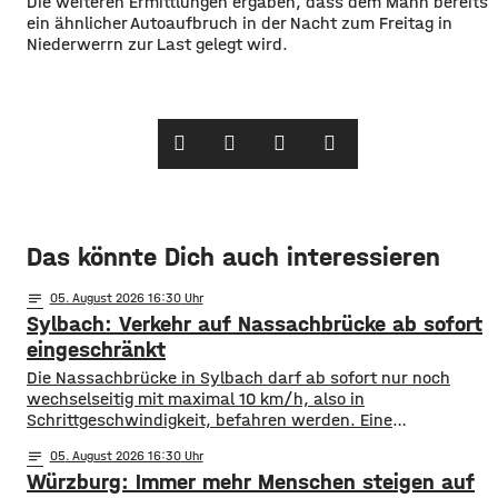
Die weiteren Ermittlungen ergaben, dass dem Mann bereits
ein ähnlicher Autoaufbruch in der Nacht zum Freitag in
Niederwerrn zur Last gelegt wird.
Das könnte Dich auch interessieren
notes
05
. August 2026 16:30
Sylbach: Verkehr auf Nassachbrücke ab sofort
eingeschränkt
Die Nassachbrücke in Sylbach darf ab sofort nur noch
wechselseitig mit maximal 10 km/h, also in
Schrittgeschwindigkeit, befahren werden. Eine
entsprechende Anordnung hat das Hassfurter
notes
05
. August 2026 16:30
Landratsamt am Mittwochnachmittag veröffentlicht.
Würzburg: Immer mehr Menschen steigen auf
Hintergrund ist das der Schwerlastverkehr aufgrund der