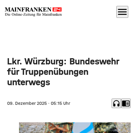
menu
Lkr. Würzburg: Bundeswehr
für Truppenübungen
unterwegs
headphones
chrome_reader_mode
09. Dezember 2025
· 05:15 Uhr