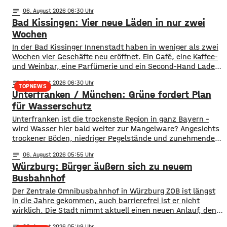
notes
06
. August 2026 06:30
Bad Kissingen: Vier neue Läden in nur zwei
Wochen
In der Bad Kissinger Innenstadt haben in weniger als zwei
Wochen vier Geschäfte neu eröffnet. Ein Café, eine Kaffee-
und Weinbar, eine Parfümerie und ein Second-Hand Laden
der Caritas erweitern jetzt das Angebot im Stadtzentrum.
notes
06
. August 2026 06:30
Kissingens Oberbürgermeister Dirk Vogel und der
TOPNEWS
Unterfranken / München: Grüne fordert Plan
Wirtschaftsförderer der Stadt Sebastian Bünner sehen
damit ihr Engagement und den aktuellen Kurs der
für Wasserschutz
​​Unterfranken ist die trockenste Region in ganz Bayern –
wird Wasser hier bald weiter zur Mangelware? Angesichts
trockener Böden, niedriger Pegelstände und zunehmender
Hitze schlagen die Grünen im Bayerischen Landtag Alarm.
notes
06
. August 2026 05:55
​Mit einem neuen Antrag fordern sie einen 10-Punkte-
Würzburg: Bürger äußern sich zu neuem
Wasser-Notfallplan für Bayern. ​Die Grünen-Fraktion hat
dabei kurzfristige und langfristige Maßnahmen im Petto.
Busbahnhof
So sollen unter anderem
Der Zentrale Omnibusbahnhof in Würzburg ZOB ist längst
in die Jahre gekommen, auch barrierefrei ist er nicht
wirklich. Die Stadt nimmt aktuell einen neuen Anlauf, den
ZOB als modernen und zentralen Knotenpunkt für den
notes
06
. August 2026 05:49