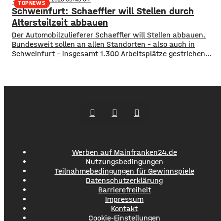
gesamten Busverkehr umzugestalten. In einer
TOPNEWS
Schweinfurt: Schaeffler will Stellen durch
Bürgerbeteiligung konnten die Würzburger jetzt Lob, Kritik
und Wünsche einbringen. Was gut funktioniert sind
Altersteilzeit abbauen
demnach die
Der Automobilzulieferer Schaeffler will Stellen abbauen.
Bundesweit sollen an allen Standorten – also auch in
Schweinfurt – insgesamt 1.300 Arbeitsplätze gestrichen
werden. Das soll über Altersteilzeitregelungen passieren.
Beschäftigte der Jahrgänge 1971 und älter können
Angebote zur Altersteilzeit nutzen. Laut dem Konzern ist
das Interesse daran groß. Hintergrund sind ein schwieriges
Marktumfeld und sinkende Umsätze im
Werben auf Mainfranken24.de
Nutzungsbedingungen
Teilnahmebedingungen für Gewinnspiele
Datenschutzerklärung
Barrierefreiheit
Impressum
Kontakt
Cookie-Einstellungen