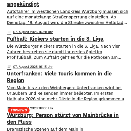
angekündigt
Autofahrer im westlichen Landkreis Würzburg müssen sich
auf eine monatelange Straßensperrung einstellen. Ab
Dienstag, 18. August wird die Strecke zwischen Hettstadt
und Greußenheim komplett gesperrt. Das kündigt das
notes
07
. August 2026 16:28
Staatliche Bauamt an. Die Fahrbahn muss erneuert
Fußball: Kickers starten in die 3. Liga
werden, sie weist Verdrückungen, Abbrüche, Risse und
gebrochene Fahrbahnränder auf. Auch die Entwässerung
Die Würzburger Kickers starten in die 3. Liga. Nach vier
muss erneuert werden. Die Arbeiten seien unter
Jahren bestreiten sie damit ihr erstes Spiel im
Profifußball. Zum Auftakt geht es für die Rothosen am
Samstagnachmittag zum FC Ingolstadt 04. Während die
notes
07
. August 2026 16:15
Kickers sich als Neuling in der Liga ihren Platz suchen
Unterfranken: Viele Touris kommen in die
müssen, sind die „Schanzer“ bereits seit vier Saisons in
der 3.
Region
Vom Main bis zu den Weinbergen: Unterfranken wird bei
Urlaubern und Reisenden immer beliebter. Im ersten
Halbjahr 2026 sind mehr Gäste in die Region gekommen als
noch ein Jahr zuvor. ​Wie aus aktuellen Zahlen des
notes
07
. August 2026 16:00
Landesamts für Statistik hervorgeht, sind zwischen
TOPNEWS
Würzburg: Person stürzt von Mainbrücke in
Januar und Juni über 1,3 Millionen Menschen hier
angekommen, ein Plus von 2,8 Prozent. ​Außerdem
den Fluss
​​Dramatische Szenen auf dem Main in