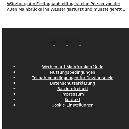
Würzburg: Am Freitagnachmittag ist eine Person von der
Alten Mainbrücke ins Wasser gestürzt und musste gerettet
werden. ​Feuerwehr und Rettungsdienst waren schnell vor
Ort. Einem Taucher gelang es, der Person einen
Rettungsring zuzuwerfen, an dem sie sich zunächst
festhalten konnte. ​Während des Einsatzes verlor diese
dann aber das Bewusstsein und musste so schnell wie
möglich an Land gebracht
Werben auf Mainfranken24.de
Nutzungsbedingungen
Teilnahmebedingungen für Gewinnspiele
Datenschutzerklärung
Barrierefreiheit
Impressum
Kontakt
Cookie-Einstellungen