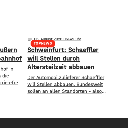
notes
06
. August 2026 05:49
TOPNEWS
äußern
Schweinfurt: Schaeffler
bahnhof
will Stellen durch
Altersteilzeit abbauen
hof in
 die
Der Automobilzulieferer Schaeffler
rierefrei
will Stellen abbauen. Bundesweit
tadt
sollen an allen Standorten – also
 Anlauf,
auch in Schweinfurt – insgesamt
d
1.300 Arbeitsplätze gestrichen
r den
werden. Das soll über
Altersteilzeitregelungen passieren.
Beschäftigte der Jahrgänge 1971