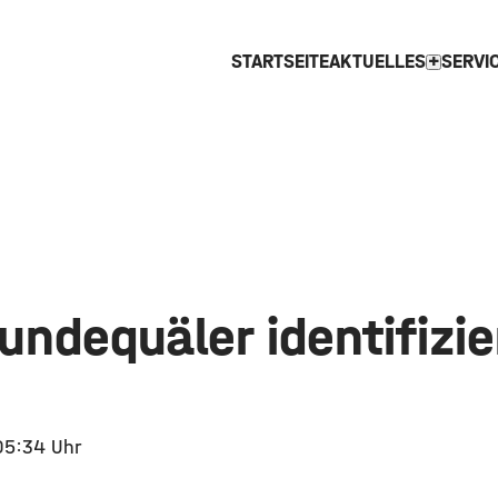
STARTSEITE
AKTUELLES
SERVI
expand_more
undequäler identifizie
05:34 Uhr