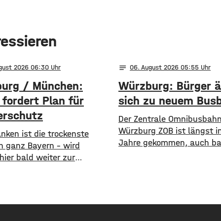
ressieren
notes
ugust 2026 06:30
06
. August 2026 05:55
urg / München:
Würzburg: Bürger 
fordert Plan für
sich zu neuem Bus
rschutz
Der Zentrale Omnibusbahn
Würzburg ZOB ist längst in
ranken ist die trockenste
Jahre gekommen, auch bar
in ganz Bayern – wird
ist er nicht wirklich. Die S
ier bald weiter zur
nimmt aktuell einen neuen
are? Angesichts trockener
den ZOB als modernen un
niedriger Pegelstände und
zentralen Knotenpunkt fü
nder Hitze schlagen die
gesamten Busverkehr
im Bayerischen Landtag
umzugestalten. In einer
​Mit einem neuen Antrag