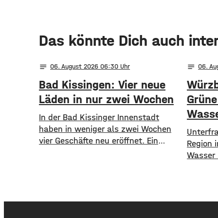
Das könnte Dich auch inte
notes
notes
06
. August 2026 06:30
06
. A
Bad Kissingen: Vier neue
Würzb
Läden in nur zwei Wochen
Grüne 
Wasse
In der Bad Kissinger Innenstadt
haben in weniger als zwei Wochen
​​Unterf
vier Geschäfte neu eröffnet. Ein
Region 
Café, eine Kaffee- und Weinbar, eine
Wasser h
Parfümerie und ein Second-Hand
Mangelw
Laden der Caritas erweitern jetzt
Böden, 
das Angebot im Stadtzentrum.
zunehme
Kissingens Oberbürgermeister Dirk
Grünen 
Vogel und der Wirtschaftsförderer
Alarm. 