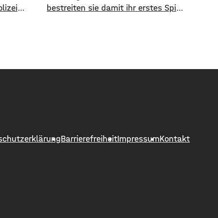
lizei
bestreiten sie damit ihr erstes Spiel
treife den
im Profifußball. Zum Auftakt geht es
für die Rothosen am
 er die
Samstagnachmittag zum FC
Ingolstadt 04. Während die Kickers
 Richtung
sich als Neuling in der Liga ihren
oppen
Platz suchen müssen, sind die
„Schanzer“ bereits seit vier Saisons
d setzte
in der 3.
fort,
schutzerklärung
Barrierefreiheit
Impressum
Kontakt