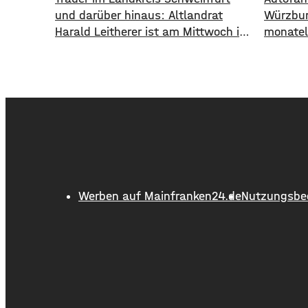
und darüber hinaus: Altlandrat
Würzbur
Harald Leitherer ist am Mittwoch im
monatel
Alter von 73 Jahren gestorben. Von
einstell
1995 bis 2013 war Harald Leitherer
wird di
18 Jahre lang Landrat in
und Gre
Schweinfurt. In seiner Amtszeit
Das kün
wurde das Kreisstraßennetz
an. Die
ausgebaut, aber auch ein
werden,
flächendeckendes Radwegenetz mit
Abbrüch
einer Länge von über 1.000
Fahrbah
Kilometern geschaffen. Außerdem
Entwäss
Werben auf Mainfranken24.de
Nutzungsbe
führte der
werden. 