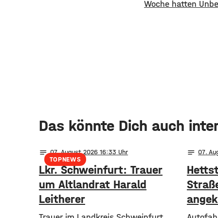
Woche hatten Unbek
Das könnte Dich auch inte
notes
notes
07
. August 2026 16:33
07
. Au
TOPNEWS
Lkr. Schweinfurt: Trauer
Hetts
um Altlandrat Harald
Straß
Leitherer
angek
Trauer im Landkreis Schweinfurt
Autofah