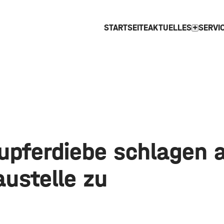
STARTSEITE
AKTUELLES
SERVI
expand_more
upferdiebe schlagen 
austelle zu