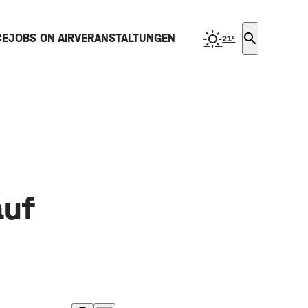
search
CE
JOBS ON AIR
VERANSTALTUNGEN
21°
auf