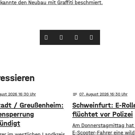
annte den Neubau mit Graffiti beschmiert.
ressieren
notes
gust 2026 16:30
07
. August 2026 16:30
tadt / Greußenheim:
Schweinfurt: E-Roll
ensperrung
flüchtet vor Polizei
ündigt
Am Donnerstagmittag hat 
E-Scooter-Fahrer eine wild
rer im westlichen Landkreis