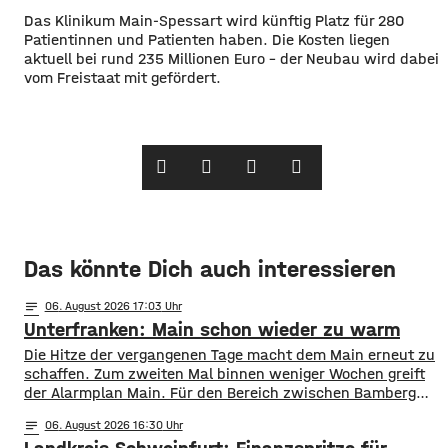
Das Klinikum Main-Spessart wird künftig Platz für 280
Patientinnen und Patienten haben. Die Kosten liegen
aktuell bei rund 235 Millionen Euro – der Neubau wird dabei
vom Freistaat mit gefördert.
Das könnte Dich auch interessieren
notes
06
. August 2026 17:03
Unterfranken: Main schon wieder zu warm
Die Hitze der vergangenen Tage macht dem Main erneut zu
schaffen. Zum zweiten Mal binnen weniger Wochen greift
der Alarmplan Main. Für den Bereich zwischen Bamberg
und Würzburg gilt eine Vorwarnung, ab Würzburg
notes
06
. August 2026 16:30
mainabwärts die zweite von drei Warnstufen. Zwar gibt es