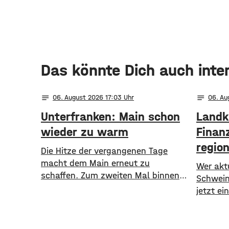
Das könnte Dich auch inte
notes
notes
06
. August 2026 17:03
06
. A
Unterfranken: Main schon
Landk
wieder zu warm
Finanz
regio
Die Hitze der vergangenen Tage
macht dem Main erneut zu
Wer aktu
schaffen. Zum zweiten Mal binnen
Schweinf
weniger Wochen greift der
jetzt e
Alarmplan Main. Für den Bereich
Die Lok
zwischen Bamberg und Würzburg
Schwein
gilt eine Vorwarnung, ab Würzburg
Kleinpro