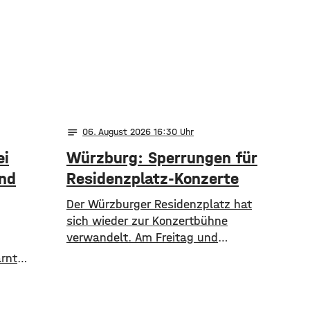
notes
06
. August 2026 16:30
ei
Würzburg: Sperrungen für
und
Residenzplatz-Konzerte
Der Würzburger Residenzplatz hat
sich wieder zur Konzertbühne
verwandelt. Am Freitag und
Samstag finden zwei Konzerte unter
arnt
freiem Himmel statt. Zunächst
asche von
spielen am Freitagabend Roy Bianco
er
und die Abbrunzati Boys. Am
telligenz