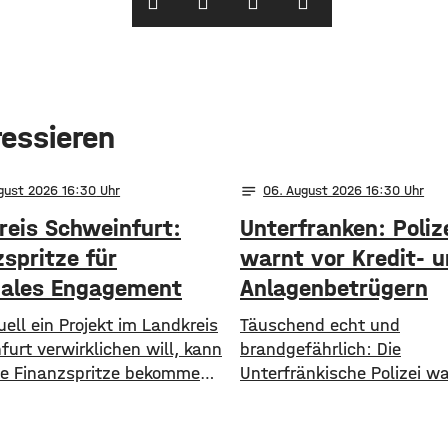
ressieren
notes
ugust 2026 16:30
06
. August 2026 16:30
reis Schweinfurt:
Unterfranken: Poliz
spritze für
warnt vor Kredit- 
nales Engagement
Anlagenbetrügern
ell ein Projekt im Landkreis
​​Täuschend echt und
urt verwirklichen will, kann
brandgefährlich: Die
ine Finanzspritze bekommen.
Unterfränkische Polizei w
ale Aktionsgruppe
aktuell vor einer neuen M
furter Land unterstützt
Anlagebetrügern, die imm
jekte mit bis zu 3.000 Euro
häufiger auf Künstliche In