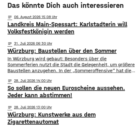
Das könnte Dich auch interessieren
notes
06
. August 2026 15:08
Landkreis Main-Spessart: Karlstadterin will
Volksfestkönigin werden
notes
31
. Juli 2026 06:30
Würzburg: Baustellen über den Sommer
​​In Würzburg wird gebaut: Besonders über die
Sommerferien nutzt die Stadt die Gelegenheit, um größere
Baustellen anzugehen. In der „Sommeroffensive“ hat die
Stadt in der Woche vor Beginn der Ferien unter
notes
28
. Juli 2026 14:00
anderem die Sperrung der B27-Brücke bekanntgegeben.
So sollen die neuen Euroscheine aussehen.
Eine Übersicht über alle aktuellen Baustellen findet ihr
hier. ​Sperrung B27-Brücke ​Eine der größten
Jeder kann abstimmen!
Einschränkungen wird für Autofahrer die Sperrung der B27-
Brücke über
notes
28
. Juli 2026 13:00
Würzburg: Kunstwerke aus dem
Zigarettenautomat