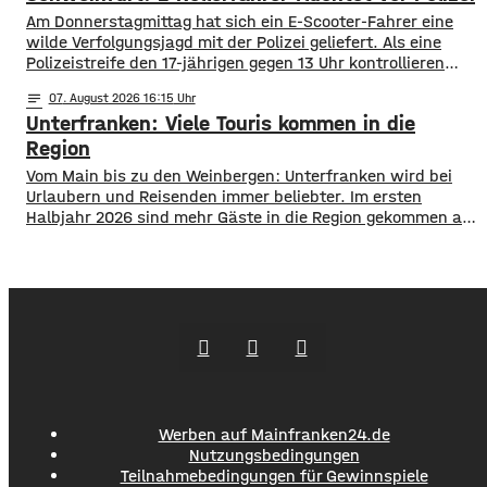
1.000 Kilometern geschaffen. Außerdem führte der
Am Donnerstagmittag hat sich ein E-Scooter-Fahrer eine
wilde Verfolgungsjagd mit der Polizei geliefert. Als eine
Polizeistreife den 17-jährigen gegen 13 Uhr kontrollieren
wollte, ergriff er die Flucht. Mit überhöhter
notes
07
. August 2026 16:15
Geschwindigkeit fuhr er in Richtung B286. Als in die Polizei
Unterfranken: Viele Touris kommen in die
stoppen wollte rammte er den Streifenwagen, stürzte und
setzte anschließend seine Flucht fort, wobei er einen
Region
Vom Main bis zu den Weinbergen: Unterfranken wird bei
Urlaubern und Reisenden immer beliebter. Im ersten
Halbjahr 2026 sind mehr Gäste in die Region gekommen als
noch ein Jahr zuvor. ​Wie aus aktuellen Zahlen des
Landesamts für Statistik hervorgeht, sind zwischen
Januar und Juni über 1,3 Millionen Menschen hier
angekommen, ein Plus von 2,8 Prozent. ​Außerdem
Werben auf Mainfranken24.de
Nutzungsbedingungen
Teilnahmebedingungen für Gewinnspiele