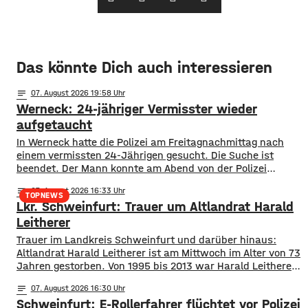
Das könnte Dich auch interessieren
notes
07
. August 2026 19:58
Werneck: 24-jähriger Vermisster wieder
aufgetaucht
In Werneck hatte die Polizei am Freitagnachmittag nach
einem vermissten 24-Jährigen gesucht. Die Suche ist
beendet. Der Mann konnte am Abend von der Polizei
angetroffen werden. Die Suche hatte für viel Aufsehen
notes
07
. August 2026 16:33
gesorgt, da auch ein Polizeihubschrauber die Gegend rund
TOPNEWS
Lkr. Schweinfurt: Trauer um Altlandrat Harald
um Werneck abgesucht hatte.
Leitherer
Trauer im Landkreis Schweinfurt und darüber hinaus:
Altlandrat Harald Leitherer ist am Mittwoch im Alter von 73
Jahren gestorben. Von 1995 bis 2013 war Harald Leitherer
18 Jahre lang Landrat in Schweinfurt. In seiner Amtszeit
notes
07
. August 2026 16:30
wurde das Kreisstraßennetz ausgebaut, aber auch ein
Schweinfurt: E-Rollerfahrer flüchtet vor Polizei
flächendeckendes Radwegenetz mit einer Länge von über