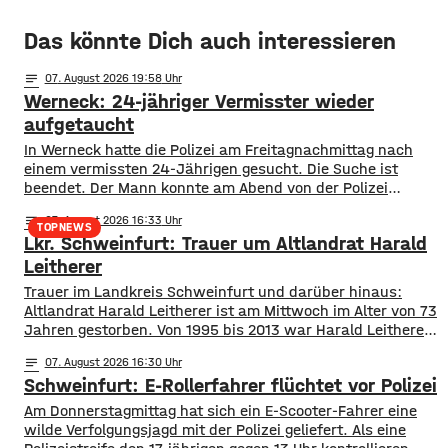
Das könnte Dich auch interessieren
notes
07
. August 2026 19:58
Werneck: 24-jähriger Vermisster wieder
aufgetaucht
In Werneck hatte die Polizei am Freitagnachmittag nach
einem vermissten 24-Jährigen gesucht. Die Suche ist
beendet. Der Mann konnte am Abend von der Polizei
angetroffen werden. Die Suche hatte für viel Aufsehen
notes
07
. August 2026 16:33
gesorgt, da auch ein Polizeihubschrauber die Gegend rund
TOPNEWS
Lkr. Schweinfurt: Trauer um Altlandrat Harald
um Werneck abgesucht hatte.
Leitherer
Trauer im Landkreis Schweinfurt und darüber hinaus:
Altlandrat Harald Leitherer ist am Mittwoch im Alter von 73
Jahren gestorben. Von 1995 bis 2013 war Harald Leitherer
18 Jahre lang Landrat in Schweinfurt. In seiner Amtszeit
notes
07
. August 2026 16:30
wurde das Kreisstraßennetz ausgebaut, aber auch ein
Schweinfurt: E-Rollerfahrer flüchtet vor Polizei
flächendeckendes Radwegenetz mit einer Länge von über
1.000 Kilometern geschaffen. Außerdem führte der
Am Donnerstagmittag hat sich ein E-Scooter-Fahrer eine
wilde Verfolgungsjagd mit der Polizei geliefert. Als eine