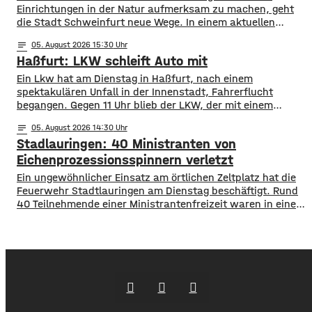
Höchstgeschwindigkeit soll das über 50 Jahre
Einrichtungen in der Natur aufmerksam zu machen, geht
die Stadt Schweinfurt neue Wege. In einem aktuellen
Social Media Post zeigt die Verwaltung mit zahlreichen
notes
05
. August 2026 15:30
Bildern die Verschmutzung am Haardthäußchen im
Haßfurt: LKW schleift Auto mit
Stadtwald und ruft die Verursacher zum Aufräumen auf.
Gleichzeitig werden Zeugen gesucht und darauf
Ein Lkw hat am Dienstag in Haßfurt, nach einem
hingewiesen, dass Bußgelder bis …
spektakulären Unfall in der Innenstadt, Fahrerflucht
begangen. Gegen 11 Uhr blieb der LKW, der mit einem
Anhänger unterwegs war, an einem geparkten Auto
notes
05
. August 2026 14:30
hängen. Das Gespann schleifte das Auto mehrere Meter
Stadlauringen: 40 Ministranten von
mit und fuhr dann einfach davon. Der PKW wurde an der
Front massiv beschädigt, der
Eichenprozessionsspinnern verletzt
Ein ungewöhnlicher Einsatz am örtlichen Zeltplatz hat die
Feuerwehr Stadtlauringen am Dienstag beschäftigt. Rund
40 Teilnehmende einer Ministrantenfreizeit waren in einem
Kletterwald mit den Brennhaaren des
Eichenprozessionsspinners in Kontakt gekommen. Da die
Betroffenen auch mit den anderen Teilnehmern der Freizeit
Kontakt hatten mussten schließlich alle 94 Camper
untersucht werden. Die Haare der
Eichenprozessionsspinner können schwere