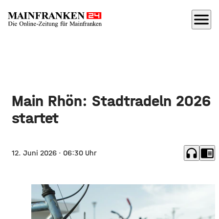
menu
Main Rhön: Stadtradeln 2026
startet
headphones
chrome_reader_mode
12. Juni 2026
· 06:30 Uhr