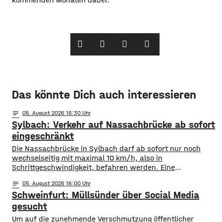
Das könnte Dich auch interessieren
notes
05
. August 2026 16:30
Sylbach: Verkehr auf Nassachbrücke ab sofort
eingeschränkt
Die Nassachbrücke in Sylbach darf ab sofort nur noch
wechselseitig mit maximal 10 km/h, also in
Schrittgeschwindigkeit, befahren werden. Eine
entsprechende Anordnung hat das Hassfurter
notes
05
. August 2026 16:00
Landratsamt am Mittwochnachmittag veröffentlicht.
Schweinfurt: Müllsünder über Social Media
Hintergrund ist das der Schwerlastverkehr aufgrund der
kurzfristigen Sperrung der Nassachbrücke in Haßfurt
gesucht
deutlich zugenommen hat. Durch die Begrenzung der
Um auf die zunehmende Verschmutzung öffentlicher