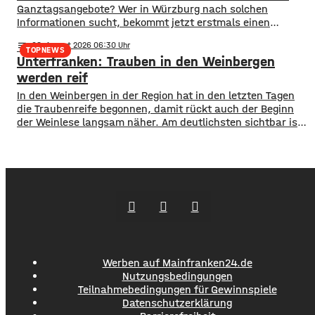
Ganztagsangebote? Wer in Würzburg nach solchen
Informationen sucht, bekommt jetzt erstmals einen
zentralen Überblick. ​Wie die Stadt mitgeteilt hat, wurden
notes
08
. August 2026 06:30
im Open-Data-Portal neue digitale
TOPNEWS
Unterfranken: Trauben in den Weinbergen
Schulporträts veröffentlicht. Dort werden alle 35 Schulen
in städtischer Trägerschaft mit einer Vielzahl von Daten
werden reif
vorgestellt und miteinander vergleichbar gemacht. ​So
In den Weinbergen in der Region hat in den letzten Tagen
können beispielsweise Schülerzahlen, die Anzahl der
die Traubenreife begonnen, damit rückt auch der Beginn
der Weinlese langsam näher. Am deutlichsten sichtbar ist
der Beginn der Reife bei den Rotweinsorten: Bislang waren
die Beeren wie auch bei den Weißweinsorten noch grün.
Jetzt aber färben sich die Trauben optisch sichtbar rot. Im
Werben auf Mainfranken24.de
Nutzungsbedingungen
Teilnahmebedingungen für Gewinnspiele
Datenschutzerklärung