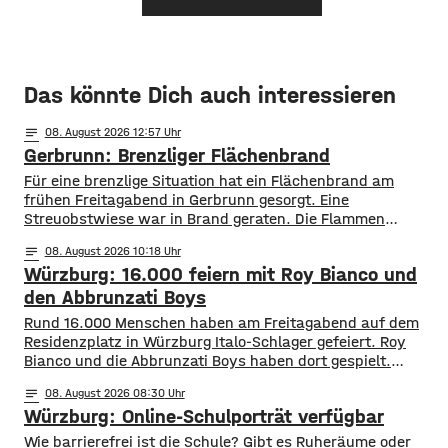
Das könnte Dich auch interessieren
notes
08
. August 2026 12:57
Gerbrunn: Brenzliger Flächenbrand
Für eine brenzlige Situation hat ein Flächenbrand am
frühen Freitagabend in Gerbrunn gesorgt. Eine
Streuobstwiese war in Brand geraten. Die Flammen
breiteten sich, laut Feuerwehr, rasend schnell auf eine
notes
08
. August 2026 10:18
Fläche von mehreren hundert Quadratmetern aus. Auch
Würzburg: 16.000 feiern mit Roy Bianco und
vier Bäume standen in Flammen. Zudem kamen die
Flammen auch einer Kleingartenanlage und fünf
den Abbrunzati Boys
Wohnhäusern immer näher. Den Feuerwehren
Rund 16.000 Menschen haben am Freitagabend auf dem
Residenzplatz in Würzburg Italo-Schlager gefeiert. Roy
Bianco und die Abbrunzati Boys haben dort gespielt.
Gefeiert wurde vor allem der große Hit „Bella Napoli“. Auch
notes
08
. August 2026 08:30
abseits des Konzertgeländes verfolgten viele Zaungäste bei
Würzburg: Online-Schulporträt verfügbar
Picknick-Stimmung in den Straßen die Songs. Hier gibt es
Bilder vom Konzert Die Konzertreihe vor dem
​​Wie barrierefrei ist die Schule? Gibt es Ruheräume oder