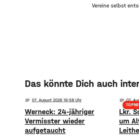
Vereine selbst ents
Das könnte Dich auch inte
notes
notes
07
. August 2026 19:58
07
. Au
TOPN
Werneck: 24-jähriger
Lkr. S
Vermisster wieder
um Al
aufgetaucht
Leithe