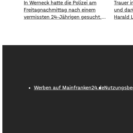
In Werneck hatte die Polizei am
Trauer 
Freitagnachmittag nach einem
und dar
vermissten 24-Jährigen gesucht.
Harald 
Die Suche ist beendet. Der Mann
Alter v
konnte am Abend von der Polizei
1995 bi
angetroffen werden. Die Suche hatte
18 Jahr
für viel Aufsehen gesorgt, da auch
Schweinf
ein Polizeihubschrauber die Gegend
wurde d
rund um Werneck abgesucht hatte.
ausgeba
flächen
einer L
Kilomet
Werben auf Mainfranken24.de
Nutzungsbe
führte d