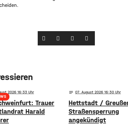
cheiden.
ressieren
notes
gust 2026 16:33
07
. August 2026 16:30
EWS
chweinfurt: Trauer
Hettstadt / Greuße
tlandrat Harald
Straßensperrung
rer
angekündigt