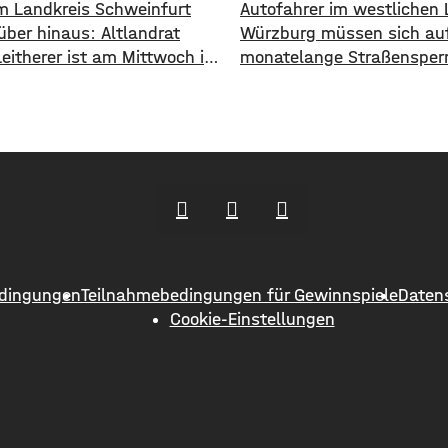
im Landkreis Schweinfurt
Autofahrer im westlichen 
über hinaus: Altlandrat
Würzburg müssen sich auf
Leitherer ist am Mittwoch im
monatelange Straßensper
on 73 Jahren gestorben. Von
einstellen. Ab Dienstag, 1
s 2013 war Harald Leitherer
wird die Strecke zwischen
e lang Landrat in
und Greußenheim komplett
urt. In seiner Amtszeit
Das kündigt das Staatlic
as Kreisstraßennetz
an. Die Fahrbahn muss er
ut, aber auch ein
werden, sie weist Verdrüc
deckendes Radwegenetz mit
Abbrüche, Risse und gebr
änge von über 1.000
Fahrbahnränder auf. Auch
ern geschaffen. Außerdem
Entwässerung muss erneu
dingungen
Teilnahmebedingungen für Gewinnspiele
Daten
er
werden. Die Arbeiten seien
Cookie-Einstellungen