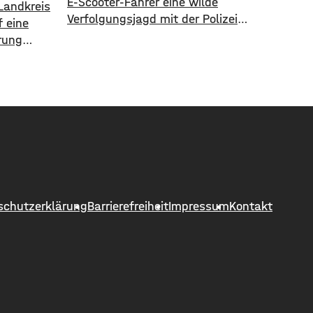
E-Scooter-Fahrer eine wilde
Landkreis
Verfolgungsjagd mit der Polizei
 eine
geliefert. Als eine Polizeistreife den
rung
17-jährigen gegen 13 Uhr
8. August
kontrollieren wollte, ergriff er die
 Hettstadt
Flucht. Mit überhöhter
 gesperrt.
Geschwindigkeit fuhr er in Richtung
he Bauamt
B286. Als in die Polizei stoppen
neuert
wollte rammte er den
kungen,
Streifenwagen, stürzte und setzte
ochene
anschließend seine Flucht fort,
 die
wobei er einen
ert
schutzerklärung
Barrierefreiheit
Impressum
Kontakt
 unter