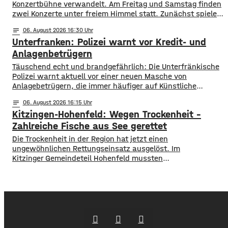
Konzertbühne verwandelt. Am Freitag und Samstag finden
zwei Konzerte unter freiem Himmel statt. Zunächst spielen
am Freitagabend Roy Bianco und die Abbrunzati Boys. Am
notes
06
. August 2026 16:30
Samstag ist dann das Konzert des Duos Fast Boy. Das
Unterfranken: Polizei warnt vor Kredit- und
Konzert von Roy Bianco und den Abbrunzati Boys ist
ausverkauft, rund 16.000 Menschen werden
Anlagenbetrügern
​​Täuschend echt und brandgefährlich: Die Unterfränkische
Polizei warnt aktuell vor einer neuen Masche von
Anlagebetrügern, die immer häufiger auf Künstliche
Intelligenz setzen. ​Demnach werden auch immer wieder
notes
06
. August 2026 16:15
Menschen aus der Region um ihr Erspartes gebracht. ​Laut
Kitzingen-Hohenfeld: Wegen Trockenheit –
Polizei erstellen die Täter mithilfe von KI täuschen echte
Werbevideos oder fälschen Empfehlungen von prominenten
Zahlreiche Fische aus See gerettet
Persönlichkeiten. Ihr Ziel: echte
​​Die Trockenheit in der Region hat jetzt einen
ungewöhnlichen Rettungseinsatz ausgelöst. Im
Kitzinger Gemeindeteil Hohenfeld mussten
Fachleute tausende Fische aus einem See in Sicherheit
bringen. ​Der Grund: Nach den heißen Tagen und den
trockenen Wochen zuvor drohte ein gefährlicher
Sauerstoffmangel im Wasser. Um zu verhindern,
dass Fische sterben, rückten Fachleute an. Mit
Gummistiefeln und Spezialausrüstung fischten sie den See
am Donnerstag nach und nach leer. Die geretteten Fische