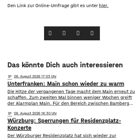
Den Link zur Online-Umfrage gibt es unter
hier.
Das könnte Dich auch interessieren
notes
06
. August 2026 17:03
Unterfranken: Main schon wieder zu warm
Die Hitze der vergangenen Tage macht dem Main erneut zu
schaffen. Zum zweiten Mal binnen weniger Wochen greift
der Alarmplan Main. Für den Bereich zwischen Bamberg
und Würzburg gilt eine Vorwarnung, ab Würzburg
notes
06
. August 2026 16:30
mainabwärts die zweite von drei Warnstufen. Zwar gibt es
Würzburg: Sperrungen für Residenzplatz-
aktuell mit dem Sauerstoffgehalt im Wasser noch keine
Probleme, allerdings ist die Wassertemperatur
Konzerte
Der Würzburger Residenzplatz hat sich wieder zur