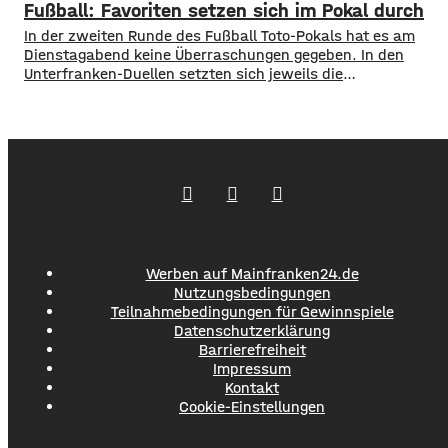
Fußball: Favoriten setzen sich im Pokal durch
Deutschen Wetterdiensts. Normalerweise fallen in diesem
Monat etwa 65 Liter Regen pro Quadratmeter. Mehrere Orte
In der zweiten Runde des Fußball Toto-Pokals hat es am
im Bereich
Dienstagabend keine Überraschungen gegeben. In den
Unterfranken-Duellen setzten sich jeweils die
klassenhöheren Teams durch. Drittligist Würzburger
Kickers setzte sich mit 3:0 beim Landesligisten TSV
Abtswind durch. Die beiden Regionalligisten Schweinfurt
und Aubstadt hatten es jeweils mit Bayernligisten zu tun:
Schweinfurt konnte 2:0 beim TSV Großbardorf
Werben auf Mainfranken24.de
Nutzungsbedingungen
Teilnahmebedingungen für Gewinnspiele
Datenschutzerklärung
Barrierefreiheit
Impressum
Kontakt
Cookie-Einstellungen