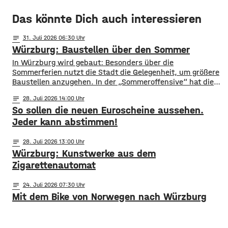
Das könnte Dich auch interessieren
notes
31
. Juli 2026 06:30
Würzburg: Baustellen über den Sommer
​​In Würzburg wird gebaut: Besonders über die
Sommerferien nutzt die Stadt die Gelegenheit, um größere
Baustellen anzugehen. In der „Sommeroffensive“ hat die
Stadt in der Woche vor Beginn der Ferien unter
notes
28
. Juli 2026 14:00
anderem die Sperrung der B27-Brücke bekanntgegeben.
So sollen die neuen Euroscheine aussehen.
Eine Übersicht über alle aktuellen Baustellen findet ihr
hier. ​Sperrung B27-Brücke ​Eine der größten
Jeder kann abstimmen!
Einschränkungen wird für Autofahrer die Sperrung der B27-
Brücke über
notes
28
. Juli 2026 13:00
Würzburg: Kunstwerke aus dem
Zigarettenautomat
notes
24
. Juli 2026 07:30
Mit dem Bike von Norwegen nach Würzburg