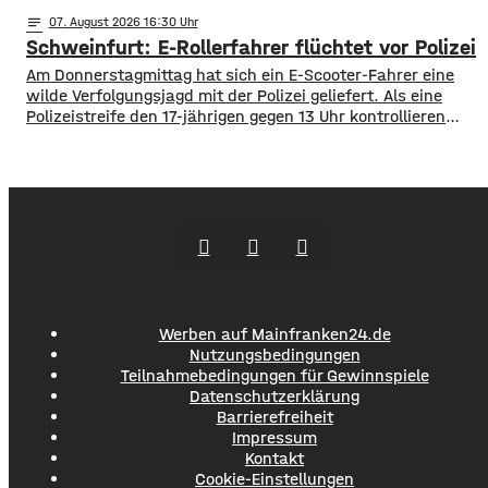
und Greußenheim komplett gesperrt. Das kündigt das
notes
07
. August 2026 16:30
Staatliche Bauamt an. Die Fahrbahn muss erneuert
Schweinfurt: E-Rollerfahrer flüchtet vor Polizei
werden, sie weist Verdrückungen, Abbrüche, Risse und
gebrochene Fahrbahnränder auf. Auch die Entwässerung
Am Donnerstagmittag hat sich ein E-Scooter-Fahrer eine
muss erneuert werden. Die Arbeiten seien unter
wilde Verfolgungsjagd mit der Polizei geliefert. Als eine
Polizeistreife den 17-jährigen gegen 13 Uhr kontrollieren
wollte, ergriff er die Flucht. Mit überhöhter
Geschwindigkeit fuhr er in Richtung B286. Als in die Polizei
stoppen wollte rammte er den Streifenwagen, stürzte und
setzte anschließend seine Flucht fort, wobei er einen
Werben auf Mainfranken24.de
Nutzungsbedingungen
Teilnahmebedingungen für Gewinnspiele
Datenschutzerklärung
Barrierefreiheit
Impressum
Kontakt
Cookie-Einstellungen