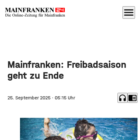
menu
Mainfranken: Freibadsaison
geht zu Ende
headphones
chrome_reader_mode
25. September 2025
· 05:15 Uhr