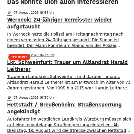
Das könnte Dich auch interessieren
notes
07
. August 2026 19:58
Werneck: 24-jähriger Vermisster wieder
aufgetaucht
In Werneck hatte die Polizei am Freitagnachmittag nach
einem vermissten 24-Jährigen gesucht. Die Suche ist
beendet. Der Mann konnte am Abend von der Polizei
angetroffen werden. Die Suche hatte für viel Aufsehen
notes
07
. August 2026 16:33
gesorgt, da auch ein Polizeihubschrauber die Gegend rund
TOPNEWS
Lkr. Schweinfurt: Trauer um Altlandrat Harald
um Werneck abgesucht hatte.
Leitherer
Trauer im Landkreis Schweinfurt und darüber hinaus:
Altlandrat Harald Leitherer ist am Mittwoch im Alter von 73
Jahren gestorben. Von 1995 bis 2013 war Harald Leitherer
18 Jahre lang Landrat in Schweinfurt. In seiner Amtszeit
notes
07
. August 2026 16:30
wurde das Kreisstraßennetz ausgebaut, aber auch ein
Hettstadt / Greußenheim: Straßensperrung
flächendeckendes Radwegenetz mit einer Länge von über
1.000 Kilometern geschaffen. Außerdem führte der
angekündigt
Autofahrer im westlichen Landkreis Würzburg müssen sich
auf eine monatelange Straßensperrung einstellen. Ab
Dienstag, 18. August wird die Strecke zwischen Hettstadt