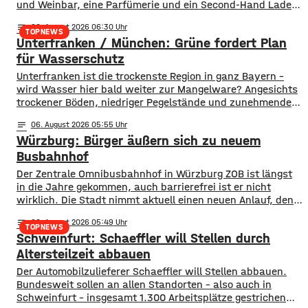
und Weinbar, eine Parfümerie und ein Second-Hand Laden
der Caritas erweitern jetzt das Angebot im Stadtzentrum.
notes
06
. August 2026 06:30
Kissingens Oberbürgermeister Dirk Vogel und der
TOPNEWS
Unterfranken / München: Grüne fordert Plan
Wirtschaftsförderer der Stadt Sebastian Bünner sehen
damit ihr Engagement und den aktuellen Kurs der
für Wasserschutz
​​Unterfranken ist die trockenste Region in ganz Bayern –
wird Wasser hier bald weiter zur Mangelware? Angesichts
trockener Böden, niedriger Pegelstände und zunehmender
Hitze schlagen die Grünen im Bayerischen Landtag Alarm.
notes
06
. August 2026 05:55
​Mit einem neuen Antrag fordern sie einen 10-Punkte-
Würzburg: Bürger äußern sich zu neuem
Wasser-Notfallplan für Bayern. ​Die Grünen-Fraktion hat
dabei kurzfristige und langfristige Maßnahmen im Petto.
Busbahnhof
So sollen unter anderem
Der Zentrale Omnibusbahnhof in Würzburg ZOB ist längst
in die Jahre gekommen, auch barrierefrei ist er nicht
wirklich. Die Stadt nimmt aktuell einen neuen Anlauf, den
ZOB als modernen und zentralen Knotenpunkt für den
notes
06
. August 2026 05:49
gesamten Busverkehr umzugestalten. In einer
TOPNEWS
Schweinfurt: Schaeffler will Stellen durch
Bürgerbeteiligung konnten die Würzburger jetzt Lob, Kritik
und Wünsche einbringen. Was gut funktioniert sind
Altersteilzeit abbauen
demnach die
Der Automobilzulieferer Schaeffler will Stellen abbauen.
Bundesweit sollen an allen Standorten – also auch in
Schweinfurt – insgesamt 1.300 Arbeitsplätze gestrichen