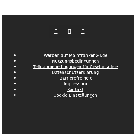
werden. Das soll über Altersteilzeitregelungen passieren.
Beschäftigte der Jahrgänge 1971 und älter können
Angebote zur Altersteilzeit nutzen. Laut dem Konzern ist
das Interesse daran groß. Hintergrund sind ein schwieriges
Marktumfeld und sinkende Umsätze im
Werben auf Mainfranken24.de
Nutzungsbedingungen
Teilnahmebedingungen für Gewinnspiele
Datenschutzerklärung
Barrierefreiheit
Impressum
Kontakt
Cookie-Einstellungen