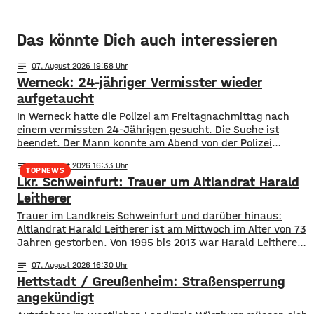
Das könnte Dich auch interessieren
notes
07
. August 2026 19:58
Werneck: 24-jähriger Vermisster wieder
aufgetaucht
In Werneck hatte die Polizei am Freitagnachmittag nach
einem vermissten 24-Jährigen gesucht. Die Suche ist
beendet. Der Mann konnte am Abend von der Polizei
angetroffen werden. Die Suche hatte für viel Aufsehen
notes
07
. August 2026 16:33
gesorgt, da auch ein Polizeihubschrauber die Gegend rund
TOPNEWS
Lkr. Schweinfurt: Trauer um Altlandrat Harald
um Werneck abgesucht hatte.
Leitherer
Trauer im Landkreis Schweinfurt und darüber hinaus:
Altlandrat Harald Leitherer ist am Mittwoch im Alter von 73
Jahren gestorben. Von 1995 bis 2013 war Harald Leitherer
18 Jahre lang Landrat in Schweinfurt. In seiner Amtszeit
notes
07
. August 2026 16:30
wurde das Kreisstraßennetz ausgebaut, aber auch ein
Hettstadt / Greußenheim: Straßensperrung
flächendeckendes Radwegenetz mit einer Länge von über
1.000 Kilometern geschaffen. Außerdem führte der
angekündigt