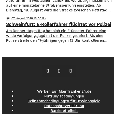
Autofahrer im westlichen Landkreis Würzburg müssen sich
auf eine monatelange Straßensperrung einstellen. Ab
Dienstag, 18. August wird die Strecke zwischen Hettstadt
und Greußenheim komplett gesperrt. Das kündigt das
notes
07
. August 2026 16:30
Staatliche Bauamt an. Die Fahrbahn muss erneuert
Schweinfurt: E-Rollerfahrer flüchtet vor Polizei
werden, sie weist Verdrückungen, Abbrüche, Risse und
gebrochene Fahrbahnränder auf. Auch die Entwässerung
Am Donnerstagmittag hat sich ein E-Scooter-Fahrer eine
muss erneuert werden. Die Arbeiten seien unter
wilde Verfolgungsjagd mit der Polizei geliefert. Als eine
Polizeistreife den 17-jährigen gegen 13 Uhr kontrollieren
wollte, ergriff er die Flucht. Mit überhöhter
Geschwindigkeit fuhr er in Richtung B286. Als in die Polizei
stoppen wollte rammte er den Streifenwagen, stürzte und
setzte anschließend seine Flucht fort, wobei er einen
Werben auf Mainfranken24.de
Nutzungsbedingungen
Teilnahmebedingungen für Gewinnspiele
Datenschutzerklärung
Barrierefreiheit