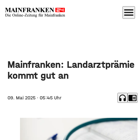
menu
Mainfranken: Landarztprämie
kommt gut an
headphones
chrome_reader_mode
09. Mai 2025
· 05:45 Uhr