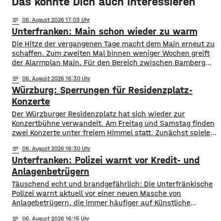
Das könnte Dich auch interessieren
notes
06
. August 2026 17:03
Unterfranken: Main schon wieder zu warm
Die Hitze der vergangenen Tage macht dem Main erneut zu
schaffen. Zum zweiten Mal binnen weniger Wochen greift
der Alarmplan Main. Für den Bereich zwischen Bamberg
und Würzburg gilt eine Vorwarnung, ab Würzburg
notes
06
. August 2026 16:30
mainabwärts die zweite von drei Warnstufen. Zwar gibt es
Würzburg: Sperrungen für Residenzplatz-
aktuell mit dem Sauerstoffgehalt im Wasser noch keine
Probleme, allerdings ist die Wassertemperatur
Konzerte
Der Würzburger Residenzplatz hat sich wieder zur
Konzertbühne verwandelt. Am Freitag und Samstag finden
zwei Konzerte unter freiem Himmel statt. Zunächst spielen
am Freitagabend Roy Bianco und die Abbrunzati Boys. Am
notes
06
. August 2026 16:30
Samstag ist dann das Konzert des Duos Fast Boy. Das
Unterfranken: Polizei warnt vor Kredit- und
Konzert von Roy Bianco und den Abbrunzati Boys ist
ausverkauft, rund 16.000 Menschen werden
Anlagenbetrügern
​​Täuschend echt und brandgefährlich: Die Unterfränkische
Polizei warnt aktuell vor einer neuen Masche von
Anlagebetrügern, die immer häufiger auf Künstliche
Intelligenz setzen. ​Demnach werden auch immer wieder
notes
06
. August 2026 16:15