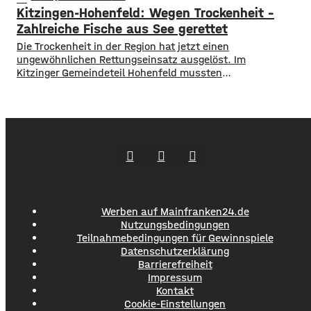
Menschen aus der Region um ihr Erspartes gebracht. ​Laut
Kitzingen-Hohenfeld: Wegen Trockenheit –
Polizei erstellen die Täter mithilfe von KI täuschen echte
Werbevideos oder fälschen Empfehlungen von prominenten
Zahlreiche Fische aus See gerettet
Persönlichkeiten. Ihr Ziel: echte
​​Die Trockenheit in der Region hat jetzt einen
ungewöhnlichen Rettungseinsatz ausgelöst. Im
Kitzinger Gemeindeteil Hohenfeld mussten
Fachleute tausende Fische aus einem See in Sicherheit
bringen. ​Der Grund: Nach den heißen Tagen und den
trockenen Wochen zuvor drohte ein gefährlicher
Sauerstoffmangel im Wasser. Um zu verhindern,
dass Fische sterben, rückten Fachleute an. Mit
Gummistiefeln und Spezialausrüstung fischten sie den See
am Donnerstag nach und nach leer. Die geretteten Fische
wurden
Werben auf Mainfranken24.de
Nutzungsbedingungen
Teilnahmebedingungen für Gewinnspiele
Datenschutzerklärung
Barrierefreiheit
Impressum
Kontakt
Cookie-Einstellungen